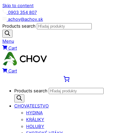
Skip to content
0903 354 807
achov@achov.sk
Products search
Menu
Cart
Cart
Products search
CHOVATEĽSTVO
HYDINA
KRÁLIKY
HOLUBY