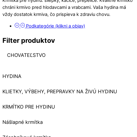
Krmítka pre hydinu: sliepky, kačice, prepelice. Kvalitné krmitko
chráni krmivo pred hlodavcami a vrabcami. Vaša hydina má
vždy dostatok krmiva, čo prispieva k zdraviu chovu.
Podkategórie (klikni a objav)
Filter produktov
CHOVATEĽSTVO
HYDINA
KLIETKY, VÝBEHY, PREPRAVKY NA ŽIVÚ HYDINU
KRMÍTKO PRE HYDINU
Nášlapné krmítka