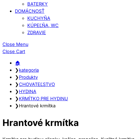
BATERKY
DOMÁCNOSŤ
KUCHYŇA
KÚPEĽŇA, WC
ZDRAVIE
Close Menu
Close Cart
🏠︎
❯
kategoria
❯
Produkty
❯
CHOVATEĽSTVO
❯
HYDINA
❯
KRMÍTKO PRE HYDINU
❯
Hrantové krmítka
Hrantové krmítka