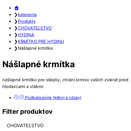
Close
Close
🏠︎
Menu
Cart
❯
kategoria
❯
Produkty
❯
CHOVATEĽSTVO
❯
HYDINA
❯
KRMÍTKO PRE HYDINU
❯
Nášlapné krmítka
Nášlapné krmítka
nášlapné krmitko pre sliepky, chráni krmivo vašich zvierat pred
hlodavcami a vtákmi.
Podkategórie (klikni a objav)
Filter produktov
CHOVATEĽSTVO