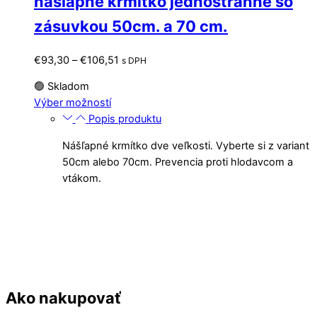
nášlapné krmítko jednostranné so
zásuvkou 50cm. a 70 cm.
Price
€
93,30
–
€
106,51
s DPH
range:
🟢 Skladom
€93,30
Tento
Výber možností
through
produkt
Popis produktu
€106,51
má
Nášľapné krmítko dve veľkosti. Vyberte si z variant
viacero
50cm alebo 70cm. Prevencia proti hlodavcom a
variantov.
vtákom.
Možnosti
si
môžete
vybrať
na
stránke
produktu.
Ako nakupovať