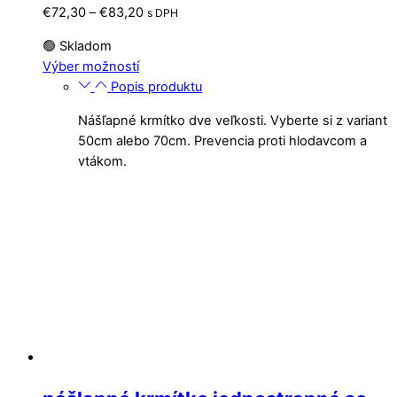
Price
€
72,30
–
€
83,20
s DPH
range:
🟢 Skladom
€72,30
Tento
Výber možností
through
produkt
Popis produktu
€83,20
má
Nášľapné krmítko dve veľkosti. Vyberte si z variant
viacero
50cm alebo 70cm. Prevencia proti hlodavcom a
variantov.
vtákom.
Možnosti
si
môžete
vybrať
na
stránke
produktu.