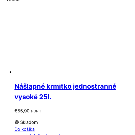
Nášlapné krmitko jednostranné
vysoké 25l.
€
55,90
s DPH
🟢 Skladom
Do košíka