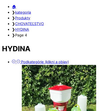
Close
Close
🏠︎
Menu
Cart
❯
kategoria
❯
Produkty
❯
CHOVATEĽSTVO
❯
HYDINA
❯
Page 4
HYDINA
Podkategórie (klikni a objav)