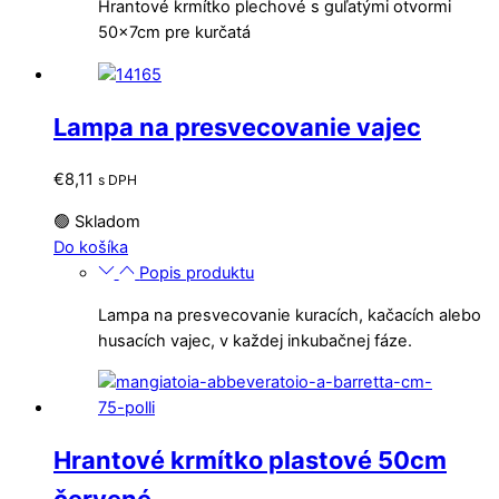
Hrantové krmítko plechové s guľatými otvormi
50x7cm pre kurčatá
Lampa na presvecovanie vajec
€
8,11
s DPH
🟢 Skladom
Do košíka
Popis produktu
Lampa na presvecovanie kuracích, kačacích alebo
husacích vajec, v každej inkubačnej fáze.
Hrantové krmítko plastové 50cm