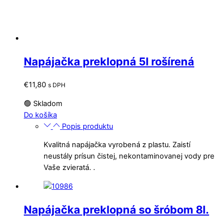
Napájačka preklopná 5l rošírená
€
11,80
s DPH
🟢 Skladom
Do košíka
Popis produktu
Kvalitná napájačka vyrobená z plastu. Zaistí
neustály prísun čistej, nekontaminovanej vody pre
Vaše zvieratá. .
Napájačka preklopná so šróbom 8l.