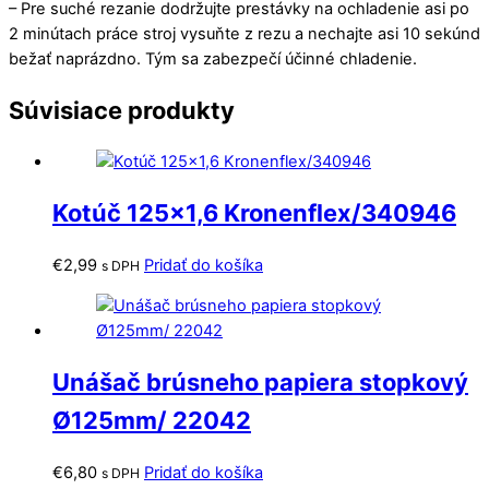
– Pre suché rezanie dodržujte prestávky na ochladenie asi po
2 minútach práce stroj vysuňte z rezu a nechajte asi 10 sekúnd
bežať naprázdno. Tým sa zabezpečí účinné chladenie.
Súvisiace produkty
Kotúč 125×1,6 Kronenflex/340946
€
2,99
Pridať do košíka
s DPH
Unášač brúsneho papiera stopkový
Ø125mm/ 22042
€
6,80
Pridať do košíka
s DPH