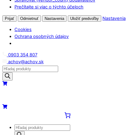
Prečítajte si viac o týchto účeloch
Nastavenia
Prijať
Odmietnuť
Nastavenia
Uložiť predvoľby
Cookies
Ochrana osobných údajov
Skip
0903 354 807
to
achov@achov.sk
content
Products
search
Menu
Cart
Cart
Products
search