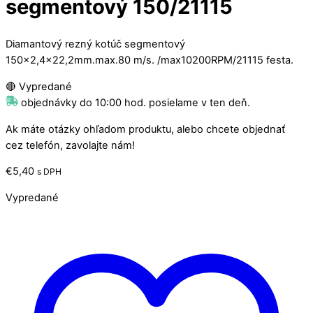
segmentový 150/21115
Diamantový rezný kotúč segmentový
150×2,4×22,2mm.max.80 m/s. /max10200RPM/21115 festa.
🔴 Vypredané
objednávky do 10:00 hod. posielame v ten deň.
Ak máte otázky ohľadom produktu, alebo chcete objednať
cez telefón, zavolajte nám!
€
5,40
s DPH
Vypredané