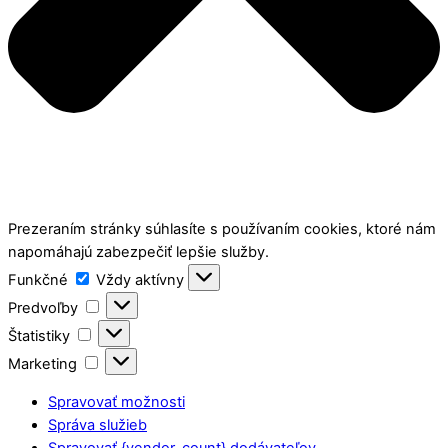
Prezeraním stránky súhlasíte s používaním cookies, ktoré nám
napomáhajú zabezpečiť lepšie služby.
Funkčné
Funkčné
Vždy aktívny
Predvoľby
Predvoľby
Štatistiky
Štatistiky
Marketing
Marketing
Spravovať možnosti
Správa služieb
Spravovať {vendor_count} dodávateľov