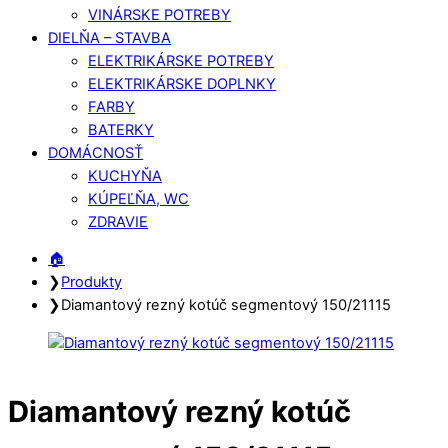
VINÁRSKE POTREBY
DIELŇA – STAVBA
ELEKTRIKÁRSKE POTREBY
ELEKTRIKÁRSKE DOPLNKY
FARBY
BATERKY
DOMÁCNOSŤ
KUCHYŇA
KÚPEĽŇA, WC
ZDRAVIE
Close
Close
🏠︎
Menu
Cart
❯
Produkty
❯
Diamantový rezný kotúč segmentový 150/21115
Diamantový rezný kotúč