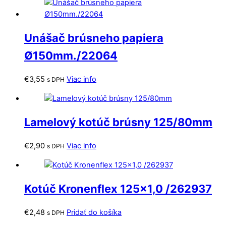
Unášač brúsneho papiera
Ø150mm./22064
€
3,55
Viac info
s DPH
Lamelový kotúč brúsny 125/80mm
€
2,90
Viac info
s DPH
Kotúč Kronenflex 125×1,0 /262937
€
2,48
Pridať do košíka
s DPH