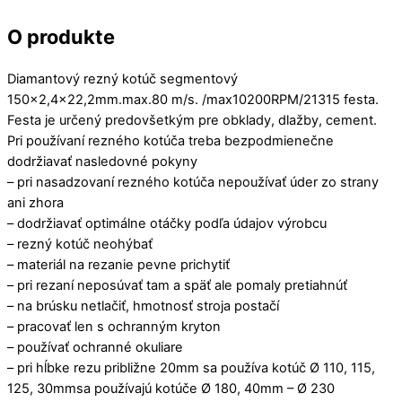
O produkte
Diamantový rezný kotúč segmentový
150×2,4×22,2mm.max.80 m/s. /max10200RPM/21315 festa.
Festa je určený predovšetkým pre obklady, dlažby, cement.
Pri používaní rezného kotúča treba bezpodmienečne
dodržiavať nasledovné pokyny
– pri nasadzovaní rezného kotúča nepoužívať úder zo strany
ani zhora
– dodržiavať optimálne otáčky podľa údajov výrobcu
– rezný kotúč neohýbať
– materiál na rezanie pevne prichytiť
– pri rezaní neposúvať tam a späť ale pomaly pretiahnúť
– na brúsku netlačiť, hmotnosť stroja postačí
– pracovať len s ochranným kryton
– používať ochranné okuliare
– pri hĺbke rezu približne 20mm sa používa kotúč Ø 110, 115,
125, 30mmsa používajú kotúče Ø 180, 40mm – Ø 230