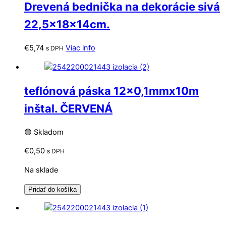
Drevená bednička na dekorácie sivá
22,5x18x14cm.
€
5,74
Viac info
s DPH
teflónová páska 12×0,1mmx10m
inštal. ČERVENÁ
🟢 Skladom
€
0,50
s DPH
Na sklade
Pridať do košíka