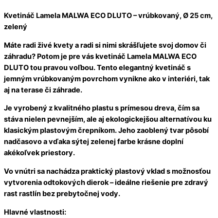
Kvetináč Lamela MALWA ECO DLUTO – vrúbkovaný, Ø 25 cm,
zelený
Máte radi živé kvety a radi si nimi skrášľujete svoj domov či
záhradu? Potom je pre vás kvetináč Lamela MALWA ECO
DLUTO tou pravou voľbou. Tento elegantný kvetináč s
jemným vrúbkovaným povrchom vynikne ako v interiéri, tak
aj na terase či záhrade.
Je vyrobený z kvalitného plastu s prímesou dreva, čím sa
stáva nielen pevnejším, ale aj ekologickejšou alternatívou ku
klasickým plastovým črepníkom. Jeho zaoblený tvar pôsobí
nadčasovo a vďaka sýtej zelenej farbe krásne doplní
akékoľvek priestory.
Vo vnútri sa nachádza praktický plastový vklad s možnosťou
vytvorenia odtokových dierok – ideálne riešenie pre zdravý
rast rastlín bez prebytočnej vody.
Hlavné vlastnosti: