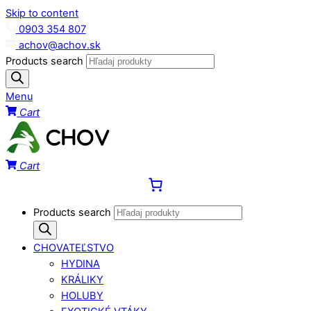
Skip to content
0903 354 807
achov@achov.sk
Products search
Menu
Cart
Cart
Products search
CHOVATEĽSTVO
HYDINA
KRÁLIKY
HOLUBY