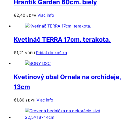
Hrantík Garden 60cm. biely
€
2,40
Viac info
s DPH
Kvetináč TERRA 17cm. terakota.
€
1,21
Pridať do košíka
s DPH
Kvetinový obal Ornela na orchideje,
13cm
€
1,80
Viac info
s DPH