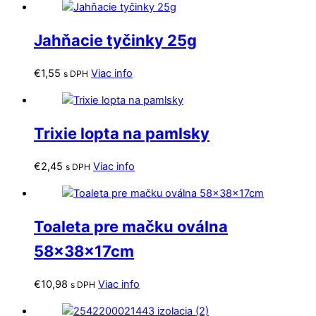
Jahňacie tyčinky 25g
€
1,55
Viac info
s DPH
Trixie lopta na pamlsky
€
2,45
Viac info
s DPH
Toaleta pre mačku oválna
58x38x17cm
€
10,98
Viac info
s DPH