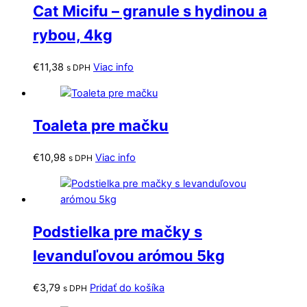
Cat Micifu – granule s hydinou a
rybou, 4kg
€
11,38
Viac info
s DPH
Toaleta pre mačku
€
10,98
Viac info
s DPH
Podstielka pre mačky s
levanduľovou arómou 5kg
€
3,79
Pridať do košíka
s DPH