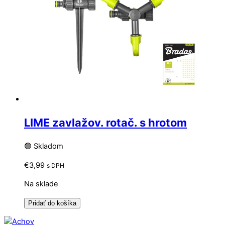
LIME zavlažov. rotač. s hrotom
🟢 Skladom
€
3,99
s DPH
Na sklade
Pridať do košíka