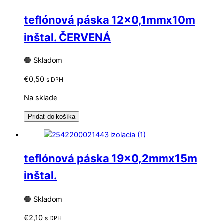
teflónová páska 12×0,1mmx10m
inštal. ČERVENÁ
🟢 Skladom
€
0,50
s DPH
Na sklade
Pridať do košíka
teflónová páska 19×0,2mmx15m
inštal.
🟢 Skladom
€
2,10
s DPH