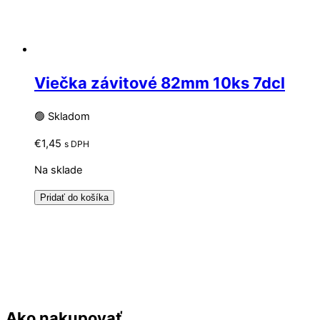
Viečka závitové 82mm 10ks 7dcl
🟢 Skladom
€
1,45
s DPH
Na sklade
Pridať do košíka
Ako nakupovať