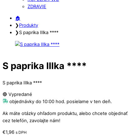
ZDRAVIE
Close
Close
🏠︎
Menu
Cart
❯
Produkty
❯
S paprika IIlka ****
S paprika IIlka ****
S paprika IIlka ****
🔴 Vypredané
objednávky do 10:00 hod. posielame v ten deň.
Ak máte otázky ohľadom produktu, alebo chcete objednať
cez telefón, zavolajte nám!
€
1,96
s DPH