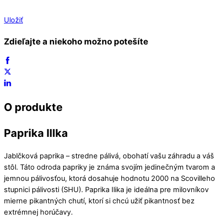
Uložiť
Zdieľajte a niekoho možno potešíte
O produkte
Paprika Illka
Jablčková paprika – stredne pálivá, obohatí vašu záhradu a váš
stôl. Táto odroda papriky je známa svojím jedinečným tvarom a
jemnou pálivosťou, ktorá dosahuje hodnotu 2000 na Scovilleho
stupnici pálivosti (SHU). Paprika Ilika je ideálna pre milovníkov
mierne pikantných chutí, ktorí si chcú užiť pikantnosť bez
extrémnej horúčavy.