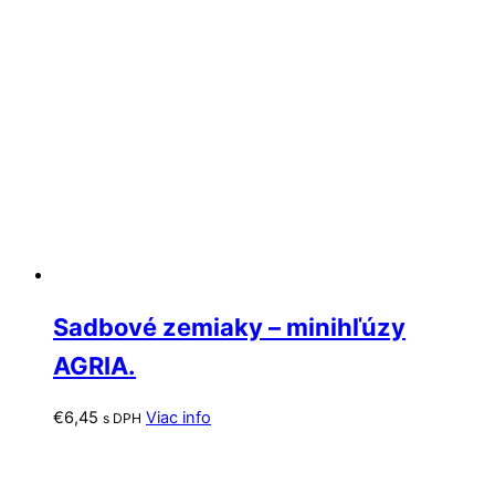
Sadbové zemiaky – minihľúzy
AGRIA.
€
6,45
Viac info
s DPH