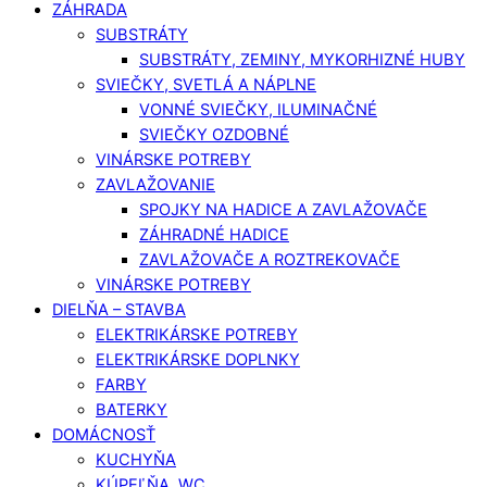
ZÁHRADA
SUBSTRÁTY
SUBSTRÁTY, ZEMINY, MYKORHIZNÉ HUBY
SVIEČKY, SVETLÁ A NÁPLNE
VONNÉ SVIEČKY, ILUMINAČNÉ
SVIEČKY OZDOBNÉ
VINÁRSKE POTREBY
ZAVLAŽOVANIE
SPOJKY NA HADICE A ZAVLAŽOVAČE
ZÁHRADNÉ HADICE
ZAVLAŽOVAČE A ROZTREKOVAČE
VINÁRSKE POTREBY
DIELŇA – STAVBA
ELEKTRIKÁRSKE POTREBY
ELEKTRIKÁRSKE DOPLNKY
FARBY
BATERKY
DOMÁCNOSŤ
KUCHYŇA
KÚPEĽŇA, WC