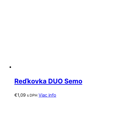
Reďkovka DUO Semo
€
1,09
Viac info
s DPH