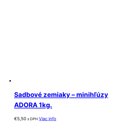
Sadbové zemiaky – minihľúzy
ADORA 1kg.
€
5,50
Viac info
s DPH