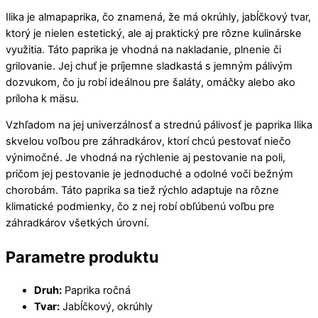
Ilika je almapaprika, čo znamená, že má okrúhly, jabĺčkový tvar,
ktorý je nielen estetický, ale aj praktický pre rôzne kulinárske
využitia. Táto paprika je vhodná na nakladanie, plnenie či
grilovanie. Jej chuť je príjemne sladkastá s jemným pálivým
dozvukom, čo ju robí ideálnou pre šaláty, omáčky alebo ako
príloha k mäsu.
Vzhľadom na jej univerzálnosť a strednú pálivosť je paprika Ilika
skvelou voľbou pre záhradkárov, ktorí chcú pestovať niečo
výnimočné. Je vhodná na rýchlenie aj pestovanie na poli,
pričom jej pestovanie je jednoduché a odolné voči bežným
chorobám. Táto paprika sa tiež rýchlo adaptuje na rôzne
klimatické podmienky, čo z nej robí obľúbenú voľbu pre
záhradkárov všetkých úrovní.
Parametre produktu
Druh:
Paprika ročná
Tvar:
Jabĺčkový, okrúhly