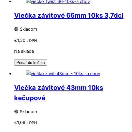
€9,69
má
through
viacero
Viečka závitové 66mm 10ks 3,7dcl
€9,99
variantov.
Možnosti
🟢 Skladom
si
môžete
€
1,30
s DPH
vybrať
na
Na sklade
stránke
Pridať do košíka
produktu.
Viečka závitové 43mm 10ks
kečupové
🟢 Skladom
€
1,09
s DPH