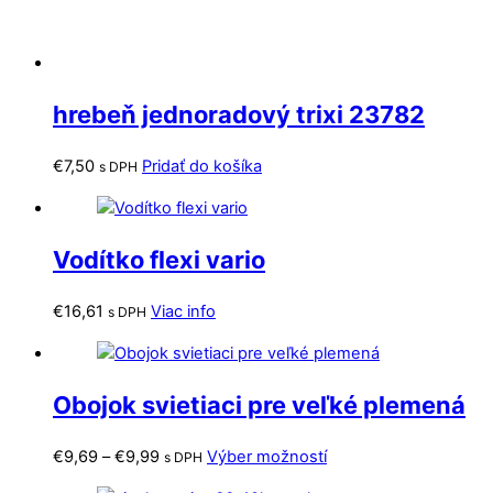
hrebeň jednoradový trixi 23782
€
7,50
Pridať do košíka
s DPH
Vodítko flexi vario
€
16,61
Viac info
s DPH
Obojok svietiaci pre veľké plemená
Price
Tento
€
9,69
–
€
9,99
Výber možností
s DPH
range:
produkt