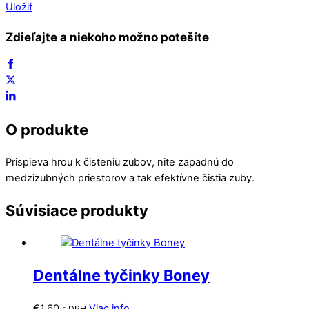
Uložiť
Zdieľajte a niekoho možno potešíte
O produkte
Prispieva hrou k čisteniu zubov, nite zapadnú do
medzizubných priestorov a tak efektívne čistia zuby.
Súvisiace produkty
Dentálne tyčinky Boney
€
1,60
Viac info
s DPH