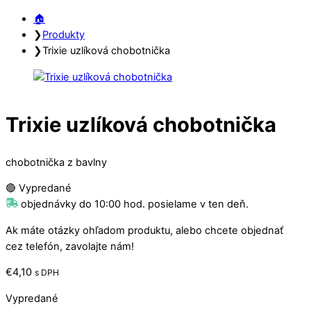
Close
Close
🏠︎
Menu
Cart
❯
Produkty
❯
Trixie uzlíková chobotnička
Trixie uzlíková chobotnička
chobotnička z bavlny
🔴 Vypredané
objednávky do 10:00 hod. posielame v ten deň.
Ak máte otázky ohľadom produktu, alebo chcete objednať
cez telefón, zavolajte nám!
€
4,10
s DPH
Vypredané