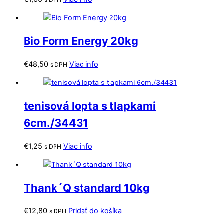
Bio Form Energy 20kg
€
48,50
Viac info
s DPH
tenisová lopta s tlapkami
6cm./34431
€
1,25
Viac info
s DPH
Thank´Q standard 10kg
€
12,80
Pridať do košíka
s DPH