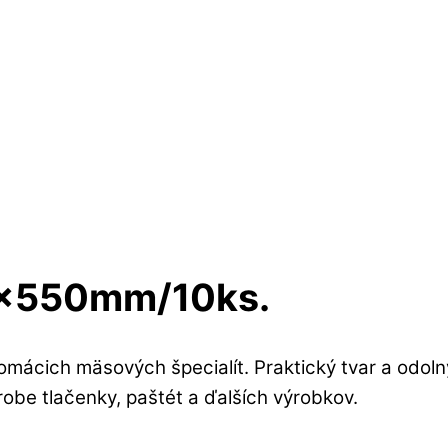
0x550mm/10ks.
omácich mäsových špecialít. Praktický tvar a odol
robe tlačenky, paštét a ďalších výrobkov.