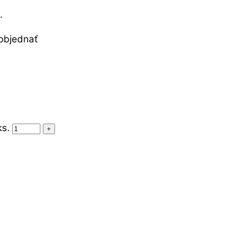
.
objednať
s.
+