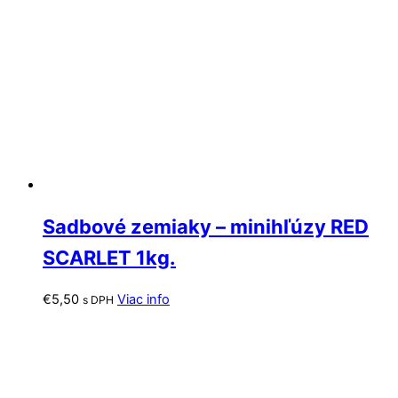
Sadbové zemiaky – minihľúzy RED
SCARLET 1kg.
€
5,50
Viac info
s DPH