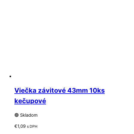
Viečka závitové 43mm 10ks
kečupové
🟢 Skladom
€
1,09
s DPH