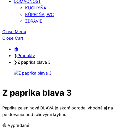
DOMÁCNOSŤ
KUCHYŇA
KÚPEĽŇA, WC
ZDRAVIE
Close Menu
Close Cart
🏠︎
❯
Produkty
❯
Z paprika blava 3
Z paprika blava 3
Paprika zeleninová BLAVA je skorá odroda, vhodná aj na
pestovanie pod fóliovými krytmi.
🔴 Vypredané