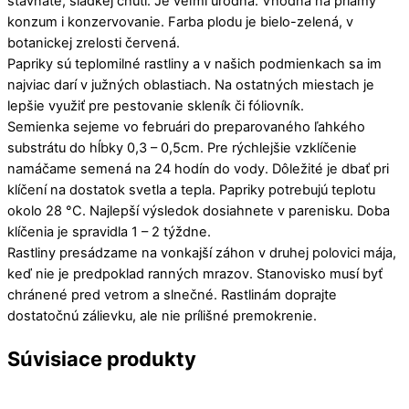
šťavnaté, sladkej chuti. Je veľmi úrodná. Vhodná na priamy
konzum i konzervovanie. Farba plodu je bielo-zelená, v
botanickej zrelosti červená.
Papriky sú teplomilné rastliny a v našich podmienkach sa im
najviac darí v južných oblastiach. Na ostatných miestach je
lepšie využiť pre pestovanie skleník či fóliovník.
Semienka sejeme vo februári do preparovaného ľahkého
substrátu do hĺbky 0,3 – 0,5cm. Pre rýchlejšie vzklíčenie
namáčame semená na 24 hodín do vody. Dôležité je dbať pri
klíčení na dostatok svetla a tepla. Papriky potrebujú teplotu
okolo 28 °C. Najlepší výsledok dosiahnete v parenisku. Doba
klíčenia je spravidla 1 – 2 týždne.
Rastliny presádzame na vonkajší záhon v druhej polovici mája,
keď nie je predpoklad ranných mrazov. Stanovisko musí byť
chránené pred vetrom a slnečné. Rastlinám doprajte
dostatočnú zálievku, ale nie prílišné premokrenie.
Súvisiace produkty