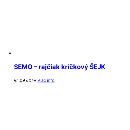
SEMO – rajčiak kríčkový ŠEJK
€
1,09
Viac info
s DPH