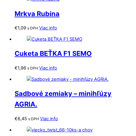
Mrkva Rubína
€
1,09
Viac info
s DPH
Cuketa BEŤKA F1 SEMO
€
1,96
Viac info
s DPH
Sadbové zemiaky – minihľúzy
AGRIA.
€
6,45
Viac info
s DPH