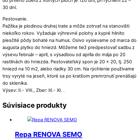
do prvého zberu z voľných plôch je 120 dní, pri rýchlení 22 –
30 dní.
Pestovanie.
Pažítka je plodinou druhej trate a môže zotrvať na stanovišti
niekoľko rokov. Vyžaduje výhrevné polohy a kypré hlinito
piesčité pôdy bohaté na humus. Osivo vysievame od marca do
augusta plytko do hniezd. Môžeme tiež predpestovať sadbu z
výsevu február – apríl, s výsadbou od apríla do mája po 20
rastlinách do hniezda. Pestovateľský spon je 20 x 20, tj. 250
hniezd na 10 m2, alebo riadky 30 cm. Na rýchlenie používame
trsy vyryté na jeseň, ktoré sa po kratšom premrznutí prenášajú
do skleníka.
Výsev: II.- VIII., Zber: III.- XI. .
Súvisiace produkty
Repa RENOVA SEMO