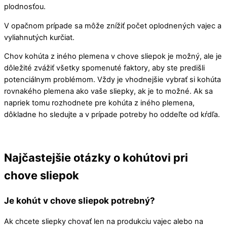
plodnosťou.
V opačnom prípade sa môže znížiť počet oplodnených vajec a
vyliahnutých kurčiat.
Chov kohúta z iného plemena v chove sliepok je možný, ale je
dôležité zvážiť všetky spomenuté faktory, aby ste predišli
potenciálnym problémom. Vždy je vhodnejšie vybrať si kohúta
rovnakého plemena ako vaše sliepky, ak je to možné. Ak sa
napriek tomu rozhodnete pre kohúta z iného plemena,
dôkladne ho sledujte a v prípade potreby ho oddeľte od kŕdľa.
Najčastejšie otázky o kohútovi pri
chove sliepok
Je kohút v chove sliepok potrebný?
Ak chcete sliepky chovať len na produkciu vajec alebo na