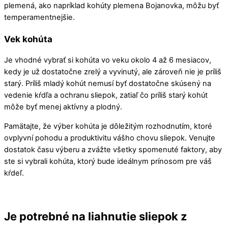
plemená, ako napríklad kohúty plemena Bojanovka, môžu byť
temperamentnejšie.
Vek kohúta
Je vhodné vybrať si kohúta vo veku okolo 4 až 6 mesiacov,
kedy je už dostatočne zrelý a vyvinutý, ale zároveň nie je príliš
starý. Príliš mladý kohút nemusí byť dostatočne skúsený na
vedenie kŕdľa a ochranu sliepok, zatiaľ čo príliš starý kohút
môže byť menej aktívny a plodný.
Pamätajte, že výber kohúta je dôležitým rozhodnutím, ktoré
ovplyvní pohodu a produktivitu vášho chovu sliepok. Venujte
dostatok času výberu a zvážte všetky spomenuté faktory, aby
ste si vybrali kohúta, ktorý bude ideálnym prínosom pre váš
kŕdeľ.
Je potrebné na liahnutie sliepok z