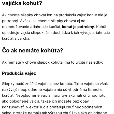
vajíčka kohút?
Ak chcete sliepky chovať len na produkciu vajec kohút nie je
potrebný. Avšak, ak chcete sliepky chovať aj na
rozmnožovanie a liahnutie kurčiat,
kohút je potrebný
. Kohút
oplodňuje vajcia sliepok, čím dochádza k ich vývoju a liahnutiu
kurčiat z vajíčka.
Čo ak nemáte kohúta?
Ak nemáte v chove sliepok kohúta, má to určité následky:
Produkcia vajec
Sliepky budú znášať vajcia aj bez kohúta. Tieto vajcia sa však
nazývajú neoplodnené vajcia a nie sú vhodné na liahnutie
kurčiat. Neoplodnené vajcia majú rovnakú nutričnú hodnotu
ako oplodnené vajcia, takže ich môžete bez obáv
konzumovať. Niektorí ľudia preferujú chuť neoplodnených
vajec, pretože nemajú tak výraznú chuť žĺtka ako oplodnené