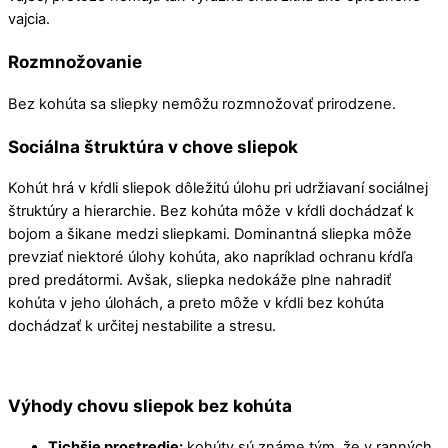
vajcia.
Rozmnožovanie
Bez kohúta sa sliepky nemôžu rozmnožovať prirodzene.
Sociálna štruktúra v chove sliepok
Kohút hrá v kŕdli sliepok dôležitú úlohu pri udržiavaní sociálnej
štruktúry a hierarchie. Bez kohúta môže v kŕdli dochádzať k
bojom a šikane medzi sliepkami. Dominantná sliepka môže
prevziať niektoré úlohy kohúta, ako napríklad ochranu kŕdľa
pred predátormi. Avšak, sliepka nedokáže plne nahradiť
kohúta v jeho úlohách, a preto môže v kŕdli bez kohúta
dochádzať k určitej nestabilite a stresu.
Výhody chovu sliepok bez kohúta
Tichšie prostredie:
kohúty sú známe tým, že v ranných