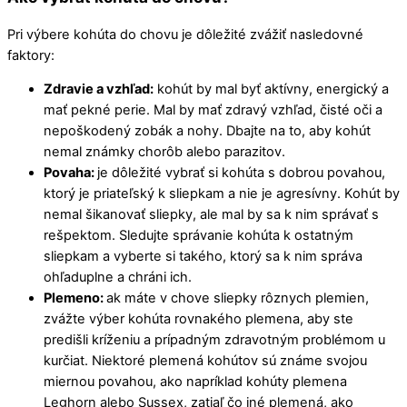
Pri výbere kohúta do chovu je dôležité zvážiť nasledovné
faktory:
Zdravie a vzhľad:
kohút by mal byť aktívny, energický a
mať pekné perie. Mal by mať zdravý vzhľad, čisté oči a
nepoškodený zobák a nohy. Dbajte na to, aby kohút
nemal známky chorôb alebo parazitov.
Povaha:
je dôležité vybrať si kohúta s dobrou povahou,
ktorý je priateľský k sliepkam a nie je agresívny. Kohút by
nemal šikanovať sliepky, ale mal by sa k nim správať s
rešpektom. Sledujte správanie kohúta k ostatným
sliepkam a vyberte si takého, ktorý sa k nim správa
ohľaduplne a chráni ich.
Plemeno:
ak máte v chove sliepky rôznych plemien,
zvážte výber kohúta rovnakého plemena, aby ste
predišli kríženiu a prípadným zdravotným problémom u
kurčiat. Niektoré plemená kohútov sú známe svojou
miernou povahou, ako napríklad kohúty plemena
Leghorn alebo Sussex, zatiaľ čo iné plemená, ako