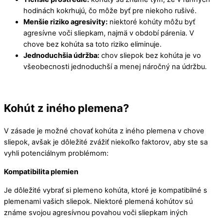
hodinách kokrhujú, čo môže byť pre niekoho rušivé.
Menšie riziko agresivity:
niektoré kohúty môžu byť
agresívne voči sliepkam, najmä v období párenia. V
chove bez kohúta sa toto riziko eliminuje.
Jednoduchšia údržba:
chov sliepok bez kohúta je vo
všeobecnosti jednoduchší a menej náročný na údržbu.
Kohút z iného plemena?
V zásade je možné chovať kohúta z iného plemena v chove
sliepok, avšak je dôležité zvážiť niekoľko faktorov, aby ste sa
vyhli potenciálnym problémom:
Kompatibilita plemien
Je dôležité vybrať si plemeno kohúta, ktoré je kompatibilné s
plemenami vašich sliepok. Niektoré plemená kohútov sú
známe svojou agresívnou povahou voči sliepkam iných