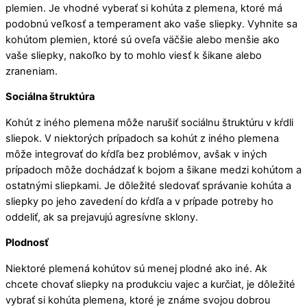
plemien. Je vhodné vyberať si kohúta z plemena, ktoré má
podobnú veľkosť a temperament ako vaše sliepky. Vyhnite sa
kohútom plemien, ktoré sú oveľa väčšie alebo menšie ako
vaše sliepky, nakoľko by to mohlo viesť k šikane alebo
zraneniam.
Sociálna štruktúra
Kohút z iného plemena môže narušiť sociálnu štruktúru v kŕdli
sliepok. V niektorých prípadoch sa kohút z iného plemena
môže integrovať do kŕdľa bez problémov, avšak v iných
prípadoch môže dochádzať k bojom a šikane medzi kohútom a
ostatnými sliepkami. Je dôležité sledovať správanie kohúta a
sliepky po jeho zavedení do kŕdľa a v prípade potreby ho
oddeliť, ak sa prejavujú agresívne sklony.
Plodnosť
Niektoré plemená kohútov sú menej plodné ako iné. Ak
chcete chovať sliepky na produkciu vajec a kurčiat, je dôležité
vybrať si kohúta plemena, ktoré je známe svojou dobrou