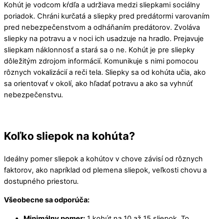
Kohút je vodcom kŕdľa a udržiava medzi sliepkami sociálny
poriadok. Chráni kurčatá a sliepky pred predátormi varovaním
pred nebezpečenstvom a odháňaním predátorov. Zvoláva
sliepky na potravu a v noci ich usadzuje na hradlo. Prejavuje
sliepkam náklonnosť a stará sa o ne. Kohút je pre sliepky
dôležitým zdrojom informácií. Komunikuje s nimi pomocou
rôznych vokalizácií a reči tela. Sliepky sa od kohúta učia, ako
sa orientovať v okolí, ako hľadať potravu a ako sa vyhnúť
nebezpečenstvu.
Koľko sliepok na kohúta?
Ideálny pomer sliepok a kohútov v chove závisí od rôznych
faktorov, ako napríklad od plemena sliepok, veľkosti chovu a
dostupného priestoru.
Všeobecne sa odporúča:
Minimálny pomer:
1 kohút na 10 až 15 sliepok. To