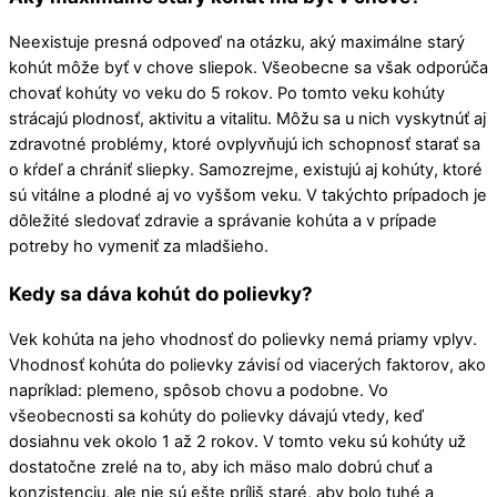
Neexistuje presná odpoveď na otázku, aký maximálne starý
kohút môže byť v chove sliepok. Všeobecne sa však odporúča
chovať kohúty vo veku do 5 rokov. Po tomto veku kohúty
strácajú plodnosť, aktivitu a vitalitu. Môžu sa u nich vyskytnúť aj
zdravotné problémy, ktoré ovplyvňujú ich schopnosť starať sa
o kŕdeľ a chrániť sliepky. Samozrejme, existujú aj kohúty, ktoré
sú vitálne a plodné aj vo vyššom veku. V takýchto prípadoch je
dôležité sledovať zdravie a správanie kohúta a v prípade
potreby ho vymeniť za mladšieho.
Kedy sa dáva kohút do polievky?
Vek kohúta na jeho vhodnosť do polievky nemá priamy vplyv.
Vhodnosť kohúta do polievky závisí od viacerých faktorov, ako
napríklad: plemeno, spôsob chovu a podobne. Vo
všeobecnosti sa kohúty do polievky dávajú vtedy, keď
dosiahnu vek okolo 1 až 2 rokov. V tomto veku sú kohúty už
dostatočne zrelé na to, aby ich mäso malo dobrú chuť a
konzistenciu, ale nie sú ešte príliš staré, aby bolo tuhé a