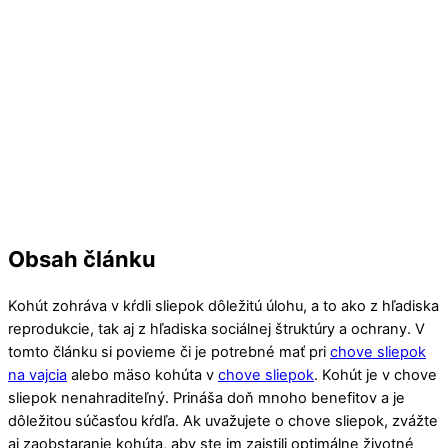
Obsah článku
Kohút zohráva v kŕdli sliepok dôležitú úlohu, a to ako z hľadiska
reprodukcie, tak aj z hľadiska sociálnej štruktúry a ochrany. V
tomto článku si povieme či je potrebné mať pri
chove sliepok
na vajcia
alebo mäso kohúta v
chove sliepok
. Kohút je v chove
sliepok nenahraditeľný. Prináša doň mnoho benefitov a je
dôležitou súčasťou kŕdľa. Ak uvažujete o chove sliepok, zvážte
aj zaobstaranie kohúta, aby ste im zaistili optimálne životné