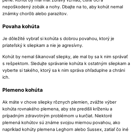
perie. Kohút by mal mať zdravý vzhľad, čisté oči a
nepoškodený zobák a nohy. Dbajte na to, aby kohút nemal
známky chorôb alebo parazitov.
Povaha kohúta
Je dôležité vybrať si kohúta s dobrou povahou, ktorý je
priateľský k sliepkam a nie je agresívny.
Kohút by nemal šikanovať sliepky, ale mal by sa k nim správať
s rešpektom. Sledujte správanie kohúta k ostatným sliepkam a
vyberte si takého, ktorý sa k nim správa ohľaduplne a chráni
ich.
Plemeno kohúta
Ak máte v chove sliepky rôznych plemien, zvážte výber
kohúta rovnakého plemena, aby ste predišli kríženiu a
prípadným zdravotným problémom u kurčiat. Niektoré
plemená kohútov sú známe svojou miernou povahou, ako
napríklad kohúty plemena Leghorn alebo Sussex, zatiaľ čo iné