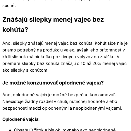
suché.
Znášajú sliepky menej vajec bez
kohúta?
Áno, sliepky znášajú menej vajec bez kohúta. Kohút síce nie je
priamo potrebný na produkciu vajec, avšak jeho prítomnosť v
kŕdli sliepok má niekoľko pozitívnych vplyvov na znášku. V
priemere sliepky bez kohúta znášajú o 10 až 20% menej vajec
ako sliepky s kohútom.
Je možné konzumovať oplodnené vajcia?
Áno, oplodnené vajcia je možné bezpečne konzumovať.
Neexistuje žiadny rozdiel v chuti, nutričnej hodnote alebo
bezpečnosti medzi oplodnenými a neoplodnenými vajcami.
Oplodnené vajcia:
Obsahujú žĺtok a bielok, rovnako ako neoplodnené