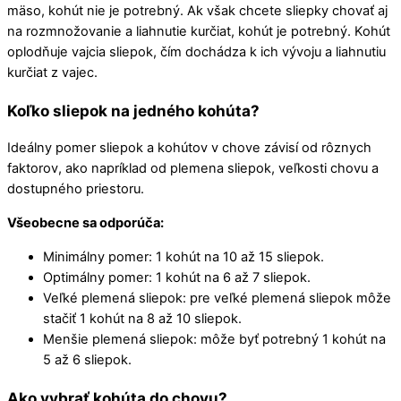
mäso, kohút nie je potrebný. Ak však chcete sliepky chovať aj
na rozmnožovanie a liahnutie kurčiat, kohút je potrebný. Kohút
oplodňuje vajcia sliepok, čím dochádza k ich vývoju a liahnutiu
kurčiat z vajec.
Koľko sliepok na jedného kohúta?
Ideálny pomer sliepok a kohútov v chove závisí od rôznych
faktorov, ako napríklad od plemena sliepok, veľkosti chovu a
dostupného priestoru.
Všeobecne sa odporúča:
Minimálny pomer: 1 kohút na 10 až 15 sliepok.
Optimálny pomer: 1 kohút na 6 až 7 sliepok.
Veľké plemená sliepok: pre veľké plemená sliepok môže
stačiť 1 kohút na 8 až 10 sliepok.
Menšie plemená sliepok: môže byť potrebný 1 kohút na
5 až 6 sliepok.
Ako vybrať kohúta do chovu?