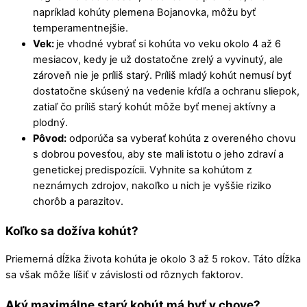
napríklad kohúty plemena Bojanovka, môžu byť
temperamentnejšie.
Vek:
je vhodné vybrať si kohúta vo veku okolo 4 až 6
mesiacov, kedy je už dostatočne zrelý a vyvinutý, ale
zároveň nie je príliš starý. Príliš mladý kohút nemusí byť
dostatočne skúsený na vedenie kŕdľa a ochranu sliepok,
zatiaľ čo príliš starý kohút môže byť menej aktívny a
plodný.
Pôvod:
odporúča sa vyberať kohúta z overeného chovu
s dobrou povesťou, aby ste mali istotu o jeho zdraví a
genetickej predispozícii. Vyhnite sa kohútom z
neznámych zdrojov, nakoľko u nich je vyššie riziko
chorôb a parazitov.
Koľko sa dožíva kohút?
Priemerná dĺžka života kohúta je okolo 3 až 5 rokov. Táto dĺžka
sa však môže líšiť v závislosti od rôznych faktorov.
Aký maximálne starý kohút má byť v chove?