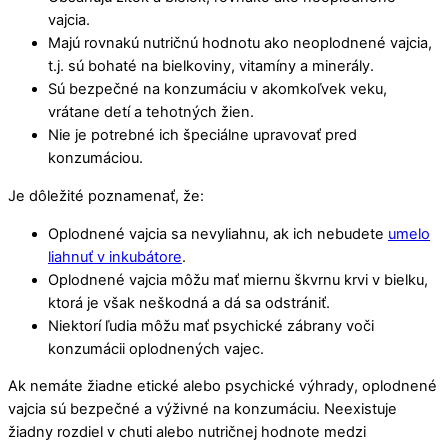
vajcia.
Majú rovnakú nutričnú hodnotu ako neoplodnené vajcia,
t.j. sú bohaté na bielkoviny, vitamíny a minerály.
Sú bezpečné na konzumáciu v akomkoľvek veku,
vrátane detí a tehotných žien.
Nie je potrebné ich špeciálne upravovať pred
konzumáciou.
Je dôležité poznamenať, že:
Oplodnené vajcia sa nevyliahnu, ak ich nebudete
umelo
liahnuť v inkubátore
.
Oplodnené vajcia môžu mať miernu škvrnu krvi v bielku,
ktorá je však neškodná a dá sa odstrániť.
Niektorí ľudia môžu mať psychické zábrany voči
konzumácii oplodnených vajec.
Ak nemáte žiadne etické alebo psychické výhrady, oplodnené
vajcia sú bezpečné a výživné na konzumáciu. Neexistuje
žiadny rozdiel v chuti alebo nutričnej hodnote medzi