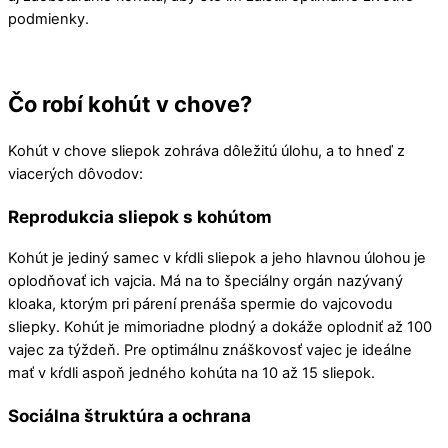
podmienky.
Čo robí kohút v chove?
Kohút v chove sliepok zohráva dôležitú úlohu, a to hneď z
viacerých dôvodov:
Reprodukcia sliepok s kohútom
Kohút je jediný samec v kŕdli sliepok a jeho hlavnou úlohou je
oplodňovať ich vajcia. Má na to špeciálny orgán nazývaný
kloaka, ktorým pri párení prenáša spermie do vajcovodu
sliepky. Kohút je mimoriadne plodný a dokáže oplodniť až 100
vajec za týždeň. Pre optimálnu znáškovosť vajec je ideálne
mať v kŕdli aspoň jedného kohúta na 10 až 15 sliepok.
Sociálna štruktúra a ochrana