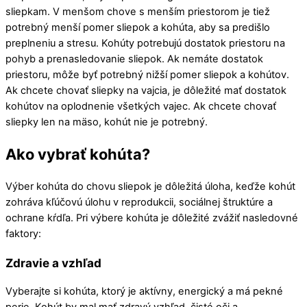
sliepkam. V menšom chove s menším priestorom je tiež
potrebný menší pomer sliepok a kohúta, aby sa predišlo
preplneniu a stresu. Kohúty potrebujú dostatok priestoru na
pohyb a prenasledovanie sliepok. Ak nemáte dostatok
priestoru, môže byť potrebný nižší pomer sliepok a kohútov.
Ak chcete chovať sliepky na vajcia, je dôležité mať dostatok
kohútov na oplodnenie všetkých vajec. Ak chcete chovať
sliepky len na mäso, kohút nie je potrebný.
Ako vybrať kohúta?
Výber kohúta do chovu sliepok je dôležitá úloha, keďže kohút
zohráva kľúčovú úlohu v reprodukcii, sociálnej štruktúre a
ochrane kŕdľa. Pri výbere kohúta je dôležité zvážiť nasledovné
faktory:
Zdravie a vzhľad
Vyberajte si kohúta, ktorý je aktívny, energický a má pekné