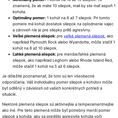
znamená, že ak máte 10 sliepok, mali by ste mať aspoň 1
kohúta.
Optimálny pomer:
1 kohút na 6 až 7 sliepok. Pri tomto
pomere má kohút dostatok sliepok na oplodnenie vajec
a zároveň nie je pre sliepky príliš agresívny.
Veľké plemená sliepok:
pre
veľké plemená sliepok
, ako
napríklad Plymouth Rock alebo Wyandotte, môže stačiť 1
kohút na 8 až 10 sliepok.
Ľahké plemená sliepok:
pre menšie/ľahké plemená
sliepok, ako napríklad Leghorn alebo Rhode Island Red,
môže stačiť 1 kohút na 5 až 6 sliepok.
Je dôležité poznamenať, že toto sú len všeobecné
odporúčania. Váš individuálny pomer sliepok a kohútov môže
byť odlišný v závislosti od vašich konkrétnych potrieb a
situácie.
Niektoré plemená sliepok sú aktívnejšie a temperamentnejšie
ako iné. Pre tieto plemená môže byť potrebný menší pomer
sliepok a kohúta, aby sa predišlo agresivite kohúta voči