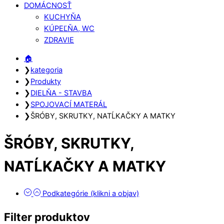
DOMÁCNOSŤ
KUCHYŇA
KÚPEĽŇA, WC
ZDRAVIE
Close
Close
🏠︎
Menu
Cart
❯
kategoria
❯
Produkty
❯
DIELŇA - STAVBA
❯
SPOJOVACÍ MATERÁL
❯
ŠRÓBY, SKRUTKY, NATĹKAČKY A MATKY
ŠRÓBY, SKRUTKY,
NATĹKAČKY A MATKY
Podkategórie (klikni a objav)
Filter produktov