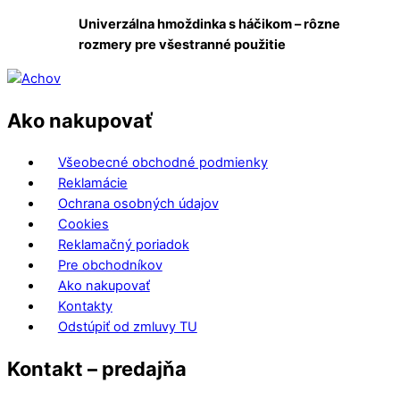
má
Univerzálna hmoždinka s háčikom – rôzne
viacero
rozmery pre všestranné použitie
variantov.
Možnosti
si
môžete
Ako nakupovať
vybrať
na
Všeobecné obchodné podmienky
stránke
Reklamácie
produktu.
Ochrana osobných údajov
Cookies
Reklamačný poriadok
Pre obchodníkov
Ako nakupovať
Kontakty
Odstúpiť od zmluvy TU
Kontakt – predajňa