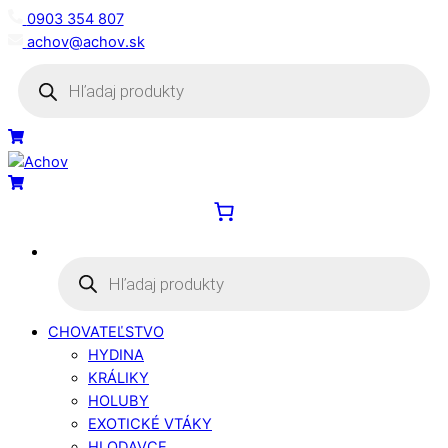
Skip
0903 354 807
to
achov@achov.sk
content
Products
search
Menu
Cart
Cart
Products
search
CHOVATEĽSTVO
HYDINA
KRÁLIKY
HOLUBY
EXOTICKÉ VTÁKY
HLODAVCE