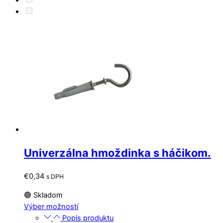
Univerzálna hmoždinka s háčikom.
€
0,34
s DPH
🟢 Skladom
Tento
Výber možností
produkt
Popis produktu