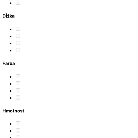
Dĺžka
Farba
Hmotnosť