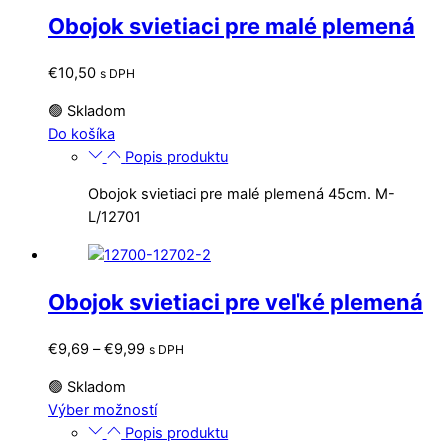
Obojok svietiaci pre malé plemená
€
10,50
s DPH
🟢 Skladom
Do košíka
Popis produktu
Obojok svietiaci pre malé plemená 45cm. M-
L/12701
Obojok svietiaci pre veľké plemená
Price
€
9,69
–
€
9,99
s DPH
range:
🟢 Skladom
€9,69
Tento
Výber možností
through
produkt
Popis produktu
€9,99