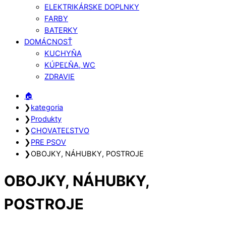
ELEKTRIKÁRSKE DOPLNKY
FARBY
BATERKY
DOMÁCNOSŤ
KUCHYŇA
KÚPEĽŇA, WC
ZDRAVIE
Close
Close
🏠︎
Menu
Cart
❯
kategoria
❯
Produkty
❯
CHOVATEĽSTVO
❯
PRE PSOV
❯
OBOJKY, NÁHUBKY, POSTROJE
OBOJKY, NÁHUBKY,
POSTROJE