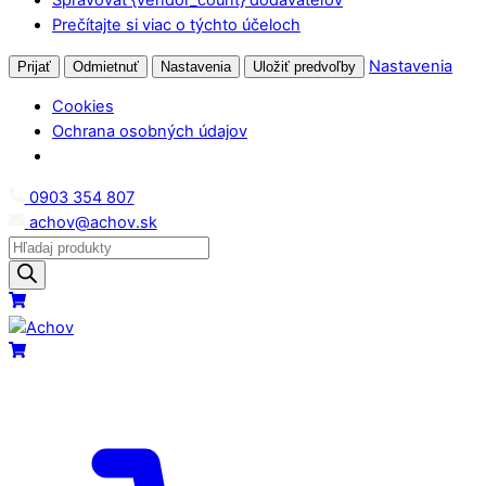
Prečítajte si viac o týchto účeloch
Nastavenia
Prijať
Odmietnuť
Nastavenia
Uložiť predvoľby
Cookies
Ochrana osobných údajov
Skip
0903 354 807
to
achov@achov.sk
content
Products
search
Menu
Cart
Cart