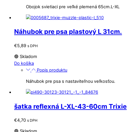
má
Obojok svietiaci pre veľké plemená 65cm.L-XL
viacero
variantov.
Možnosti
si
Náhubok pre psa plastový L 31cm.
môžete
vybrať
€
5,89
s DPH
na
stránke
🟢 Skladom
produktu.
Do košíka
Popis produktu
Náhubok pre psa s nastaviteľnou veľkosťou.
šatka reflexná L-XL-43-60cm Trixie
€
4,70
s DPH
🟢 Skladom