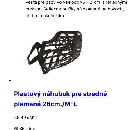
Vesta pre psov vo veľkosti XS – 21cm s reflexnými
prvkami. Reflexné prúžky sú osadené na bokoch,
chrbte a okolo krku.
Plastový náhubok pre stredné
plemená 26cm./M-L
€
5,40
s DPH
🟢 Skladom