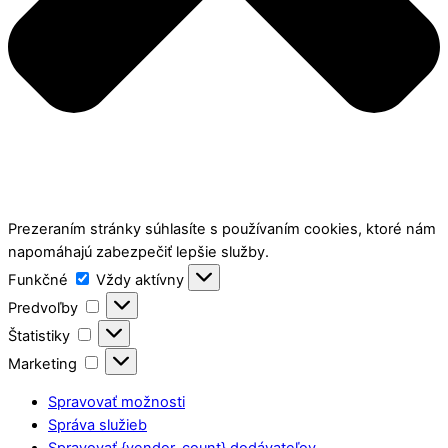
Prezeraním stránky súhlasíte s používaním cookies, ktoré nám
napomáhajú zabezpečiť lepšie služby.
Funkčné
Funkčné
Vždy aktívny
Predvoľby
Predvoľby
Štatistiky
Štatistiky
Marketing
Marketing
Spravovať možnosti
Správa služieb
Spravovať {vendor_count} dodávateľov