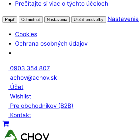
Prečítajte si viac o týchto účeloch
Nastavenia
Prijať
Odmietnuť
Nastavenia
Uložiť predvoľby
Cookies
Ochrana osobných údajov
Skip
0903 354 807
to
achov@achov.sk
content
Účet
Wishlist
Pre obchodníkov (B2B)
Kontakt
Menu
Cart