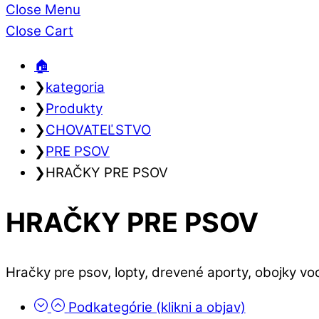
Close Menu
Close Cart
🏠︎
❯
kategoria
❯
Produkty
❯
CHOVATEĽSTVO
❯
PRE PSOV
❯
HRAČKY PRE PSOV
HRAČKY PRE PSOV
Hračky pre psov, lopty, drevené aporty, obojky v
Podkategórie (klikni a objav)