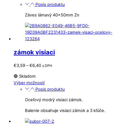
Popis produktu
Záves lámavý 40x50mm Zn
zámok visiaci
Price
€
3,59
–
€
6,40
s DPH
range:
🟢 Skladom
€3,59
Tento
Výber možností
through
produkt
Popis produktu
€6,40
má
Oceľový modrý visiaci zámok.
viacero
variantov.
Balenie obsahuje visiaci zámok a 3 kľúče.
Možnosti
si