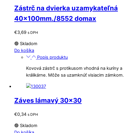
môžete
Zástrč na dvierka uzamykateľná
vybrať
na
40x100mm./8552 domax
stránke
produktu.
€
3,69
s DPH
🟢 Skladom
Do košíka
Popis produktu
Kovová zástrč s protikusom vhodná na kuríny a
králikárne. Môže sa uzamknúť visiacim zámkom.
Záves lámavý 30×30
€
0,34
s DPH
🟢 Skladom
Do košíka