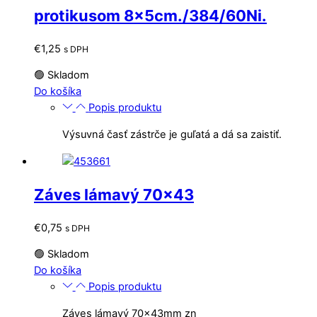
protikusom 8x5cm./384/60Ni.
€
1,25
s DPH
🟢 Skladom
Do košíka
Popis produktu
Výsuvná časť zástrče je guľatá a dá sa zaistiť.
Záves lámavý 70×43
€
0,75
s DPH
🟢 Skladom
Do košíka
Popis produktu
Záves lámavý 70x43mm zn