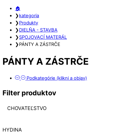
Close
Close
🏠︎
Menu
Cart
❯
kategoria
❯
Produkty
❯
DIELŇA - STAVBA
❯
SPOJOVACÍ MATERÁL
❯
PÁNTY A ZÁSTRČE
PÁNTY A ZÁSTRČE
Podkategórie (klikni a objav)
Filter produktov
CHOVATEĽSTVO
HYDINA