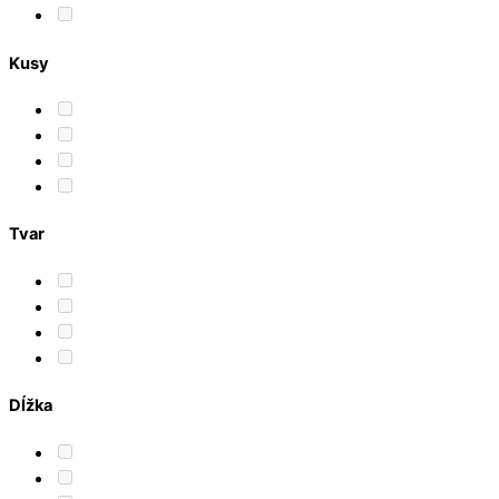
Kusy
Tvar
Dĺžka