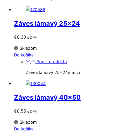
Záves lámavý 25×24
€
0,30
s DPH
🟢 Skladom
Do košíka
Popis produktu
Záves lámavý 25x24mm zn
Záves lámavý 40×50
€
0,55
s DPH
🟢 Skladom
Do košíka