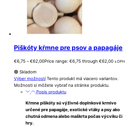
Piškóty kŕmne pre psov a papagáje
€
6,75
–
€
62,00
Price range: €6,75 through €62,00
s DPH
🟢 Skladom
Výber možností
Tento produkt má viacero variantov.
Možnosti si môžete vybrať na stránke produktu.
Popis produktu
K
ŕ
mne piškóty sú výživné doplnkové krmivo
ur
č
ené pre papagáje, exotické vtáky a psy ako
chutná odmena alebo maškrta po
č
as výcviku
č
i
hry.