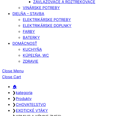
ZAVLAŽOVAČE A ROZTREKOVAČE
VINÁRSKE POTREBY
DIELŇA – STAVBA
ELEKTRIKÁRSKE POTREBY
ELEKTRIKÁRSKE DOPLNKY
FARBY
BATERKY
DOMÁCNOSŤ
KUCHYŇA
KÚPEĽŇA, WC
ZDRAVIE
Close Menu
Close Cart
🏠︎
❯
kategoria
❯
Produkty
❯
CHOVATEĽSTVO
❯
EXOTICKÉ VTÁKY