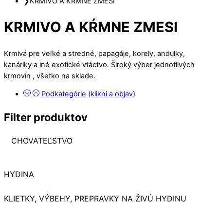
❯
KRMIVO A KŔMNE ZMESI
KRMIVO A KŔMNE ZMESI
Krmivá pre veľké a stredné, papagáje, korely, andulky,
kanáriky a iné exotické vtáctvo. Široký výber jednotlivých
krmovín , všetko na sklade.
Podkategórie (klikni a objav)
Filter produktov
CHOVATEĽSTVO
HYDINA
KLIETKY, VÝBEHY, PREPRAVKY NA ŽIVÚ HYDINU