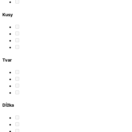
Kusy
Tvar
Dĺžka