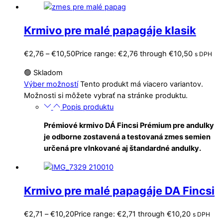
Krmivo pre malé papagáje klasik
€
2,76
–
€
10,50
Price range: €2,76 through €10,50
s DPH
🟢 Skladom
Výber možností
Tento produkt má viacero variantov.
Možnosti si môžete vybrať na stránke produktu.
Popis produktu
Prémiové krmivo DÁ Fincsi Prémium pre andulky
je odborne zostavená a testovaná zmes semien
ur
č
ená pre vlnkované aj štandardné andulky.
Krmivo pre malé papagáje DA Fincsi
€
2,71
–
€
10,20
Price range: €2,71 through €10,20
s DPH