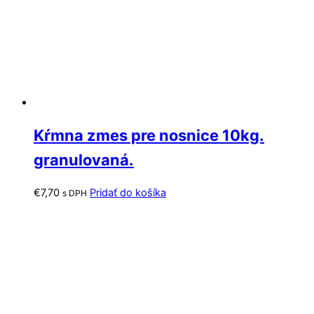
Kŕmna zmes pre nosnice 10kg.
granulovaná.
€
7,70
Pridať do košíka
s DPH