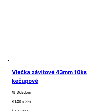
Viečka závitové 43mm 10ks
kečupové
🟢 Skladom
€
1,09
s DPH