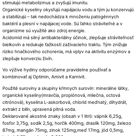
stimulujú metabolizmus a zvyšujú imunitu.
Organické kyseliny okysľujú napájaciu vodu a tým ju konzervujú
a stabilizujú – tak nedochádza k množeniu patogénnych
baktérií a plesní v napájacej vode. Sú ľahko stráviteľné a v
organizme sú využité ako zdroj energie.
Acidomid má silný antibakteriálny účinok, zlepšuje stráviteľnosť
bielkovín a redukuje ťažkosti zažívacieho traktu. Tým znižuje
riziko hnačkového ochorenia, má vplyv na aktivitu enzýmov a
zlepšuje konverziu živín.
Vo výžive hydiny odporúčame pravidelne používať a
kombinovať aj Optimin, Amivit a Karnivit.
Použité suroviny a skupiny kŕmnych surovín: minerálne látky,
organické kyseliny(mravčia, propiónová, mliečna, octová
citrónová), kyselina L-askorbová, chlorid meďnatý, dihydrát,
extrakt z bilín, upravená pitná voda.
Deklarované akostné znaky (obsah v 1 litri): vápnik 6,25g,
fosfor 3,75g, sodík 2,5g, horčík 400mg, draslík 120mg, železo
87mg, mangán 75mg, zinok 125mg,meď 17mg, jód 0,5mg,