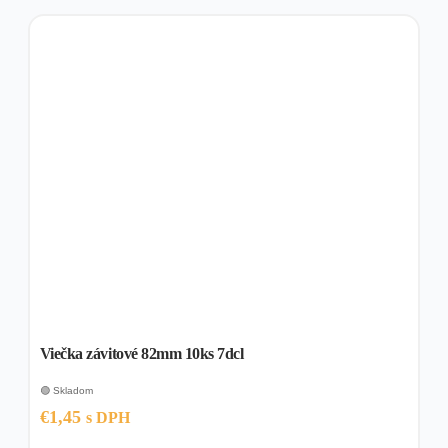
Viečka závitové 82mm 10ks 7dcl
🟢 Skladom
€
1,45
s DPH