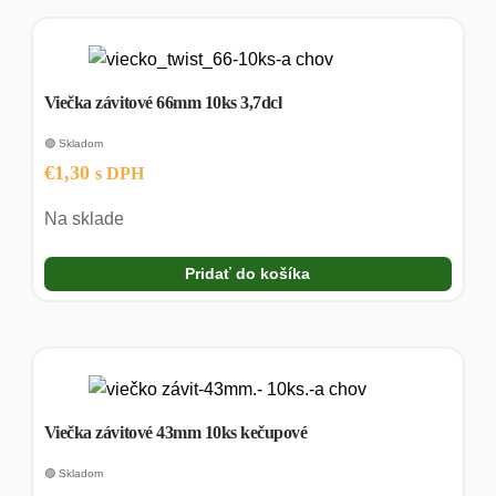
viacero
variantov.
Možnosti
si
Viečka závitové 66mm 10ks 3,7dcl
môžete
🟢 Skladom
vybrať
€
1,30
s DPH
na
stránke
Na sklade
produktu.
Pridať do košíka
Viečka závitové 43mm 10ks kečupové
🟢 Skladom