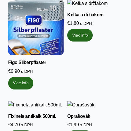
Kefka s držiakom
€
1,80
s DPH
Viac info
Figo Silberpflaster
€
0,90
s DPH
Viac info
Fixinela antikalk 500ml.
Oprašovák
€
4,70
€
1,99
s DPH
s DPH