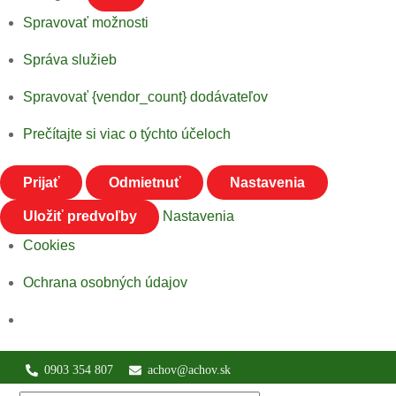
Spravovať možnosti
Správa služieb
Spravovať {vendor_count} dodávateľov
Prečítajte si viac o týchto účeloch
Prijať
Odmietnuť
Nastavenia
Uložiť predvoľby
Nastavenia
Cookies
Ochrana osobných údajov
Skip
0903 354 807
achov@achov.sk
to