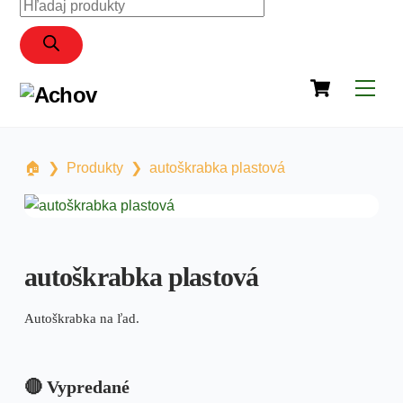
Products
content
search
Cart
Men
🏠︎
❯
Produkty
❯
autoškrabka plastová
autoškrabka plastová
Autoškrabka na ľad.
🔴 Vypredané