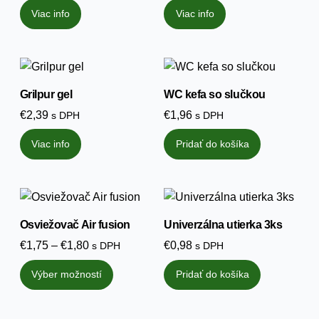
Viac info
Viac info
Grilpur gel
WC kefa so slučkou
€
2,39
€
1,96
s DPH
s DPH
Viac info
Pridať do košíka
Osviežovač Air fusion
Univerzálna utierka 3ks
Price
€
1,75
–
€
1,80
€
0,98
s DPH
s DPH
range:
Tento
Výber možností
Pridať do košíka
€1,75
produkt
through
má
€1,80