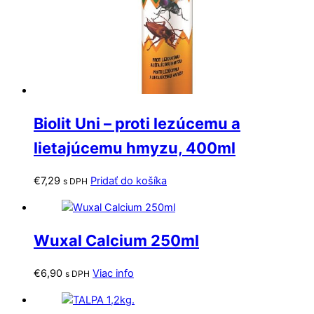
Biolit Uni – proti lezúcemu a
lietajúcemu hmyzu, 400ml
€
7,29
Pridať do košíka
s DPH
Wuxal Calcium 250ml
€
6,90
Viac info
s DPH