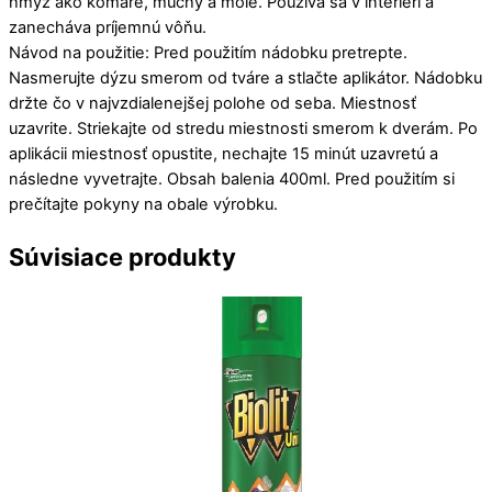
hmyz ako komáre, muchy a mole. Používa sa v interiéri a
zanecháva príjemnú vôňu.
Návod na použitie: Pred použitím nádobku pretrepte.
Nasmerujte dýzu smerom od tváre a stlačte aplikátor. Nádobku
držte čo v najvzdialenejšej polohe od seba. Miestnosť
uzavrite. Striekajte od stredu miestnosti smerom k dverám. Po
aplikácii miestnosť opustite, nechajte 15 minút uzavretú a
následne vyvetrajte. Obsah balenia 400ml. Pred použitím si
prečítajte pokyny na obale výrobku.
Súvisiace produkty