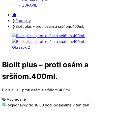
ZDRAVIE
Close
Close
🏠︎
Menu
Cart
❯
Produkty
❯
Biolit plus – proti osám a sršňom.400ml.
Biolit plus – proti osám a
sršňom.400ml.
Biolit plus – proti osám a sršňom.400ml.
🔴 Vypredané
objednávky do 10:00 hod. posielame v ten deň.