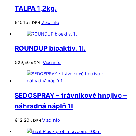
TALPA 1,2kg.
€
10,15
Viac info
s DPH
ROUNDUP bioaktív. 1l.
€
29,50
Viac info
s DPH
SEDOSPRAY – trávnikové hnojivo –
náhradná náplň 1l
€
12,20
Viac info
s DPH