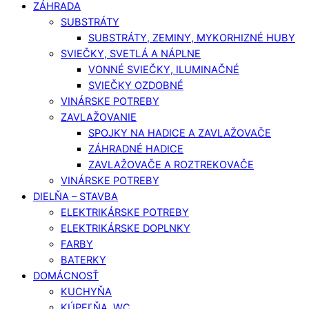
ZÁHRADA
SUBSTRÁTY
SUBSTRÁTY, ZEMINY, MYKORHIZNÉ HUBY
SVIEČKY, SVETLÁ A NÁPLNE
VONNÉ SVIEČKY, ILUMINAČNÉ
SVIEČKY OZDOBNÉ
VINÁRSKE POTREBY
ZAVLAŽOVANIE
SPOJKY NA HADICE A ZAVLAŽOVAČE
ZÁHRADNÉ HADICE
ZAVLAŽOVAČE A ROZTREKOVAČE
VINÁRSKE POTREBY
DIELŇA – STAVBA
ELEKTRIKÁRSKE POTREBY
ELEKTRIKÁRSKE DOPLNKY
FARBY
BATERKY
DOMÁCNOSŤ
KUCHYŇA
KÚPEĽŇA, WC