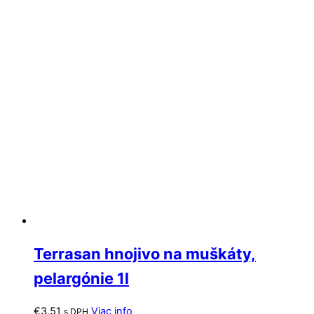
Terrasan hnojivo na muškáty,
pelargónie 1l
€
3,51
Viac info
s DPH