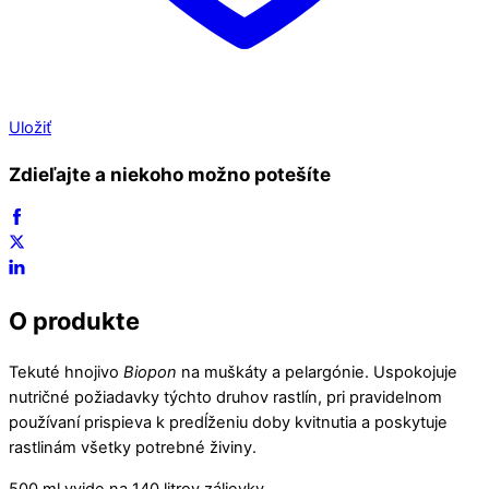
Uložiť
Zdieľajte a niekoho možno potešíte
O produkte
Tekuté hnojivo
Biopon
na muškáty a pelargónie. Uspokojuje
nutričné požiadavky týchto druhov rastlín, pri pravidelnom
používaní prispieva k predĺženiu doby kvitnutia a poskytuje
rastlinám všetky potrebné živiny.
500 ml vyjde na 140 litrov zálievky.