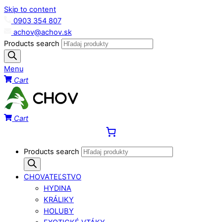
Skip to content
0903 354 807
achov@achov.sk
Products search
Menu
Cart
Cart
Products search
CHOVATEĽSTVO
HYDINA
KRÁLIKY
HOLUBY