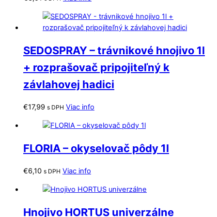
SEDOSPRAY – trávnikové hnojivo 1l
+ rozprašovač pripojiteľný k
závlahovej hadici
€
17,99
Viac info
s DPH
FLORIA – okyselovač pôdy 1l
€
6,10
Viac info
s DPH
Hnojivo HORTUS univerzálne