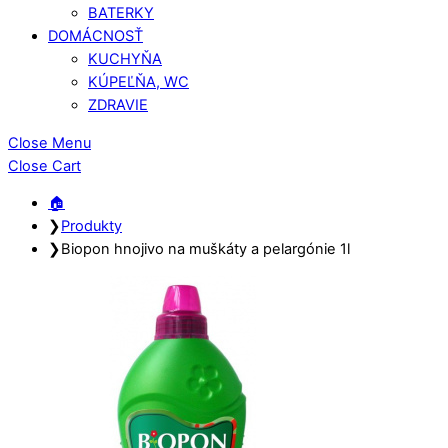
BATERKY
DOMÁCNOSŤ
KUCHYŇA
KÚPEĽŇA, WC
ZDRAVIE
Close Menu
Close Cart
🏠︎
❯
Produkty
❯
Biopon hnojivo na muškáty a pelargónie 1l