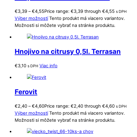
€
3,39
–
€
4,55
Price range: €3,39 through €4,55
s DPH
Výber možností
Tento produkt má viacero variantov.
Možnosti si môžete vybrať na stránke produktu.
Hnojivo na citrusy 0,5l. Terrasan
€
3,10
Viac info
s DPH
Ferovit
€
2,40
–
€
4,60
Price range: €2,40 through €4,60
s DPH
Výber možností
Tento produkt má viacero variantov.
Možnosti si môžete vybrať na stránke produktu.