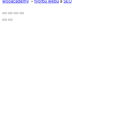
wooacademy
–
tvorbu webu
a
SEO