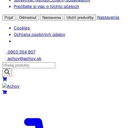
Prečítajte si viac o týchto účeloch
Nastavenia
Prijať
Odmietnuť
Nastavenia
Uložiť predvoľby
Cookies
Ochrana osobných údajov
Skip
0903 354 807
to
achov@achov.sk
content
Products
search
Menu
Cart
Cart