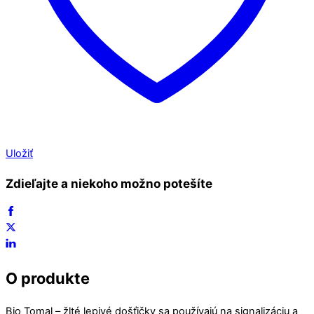
Uložiť
Zdieľajte a niekoho možno potešíte
O produkte
Bio Tomal – žlté lepivé došťičky sa používajú na signalizáciu a