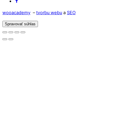
Facebook
wooacademy
–
tvorbu webu
a
SEO
Spravovať súhlas