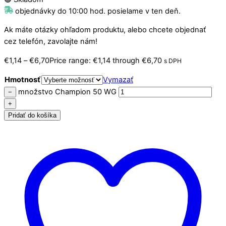
objednávky do 10:00 hod. posielame v ten deň.
Ak máte otázky ohľadom produktu, alebo chcete objednať
cez telefón, zavolajte nám!
€
1,14
–
€
6,70
Price range: €1,14 through €6,70
s DPH
Hmotnosť
Vymazať
množstvo Champion 50 WG
−
+
Pridať do košíka