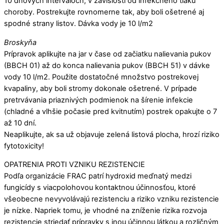
10 dňových intervaloch, v závislosti od infekčného tlaku
choroby. Postrekujte rovnomerne tak, aby boli ošetrené aj
spodné strany listov. Dávka vody je 10 l/m2
Broskyňa
Prípravok aplikujte na jar v čase od začiatku nalievania pukov
(BBCH 01) až do konca nalievania pukov (BBCH 51) v dávke
vody 10 l/m2. Použite dostatočné množstvo postrekovej
kvapaliny, aby boli stromy dokonale ošetrené. V prípade
pretrvávania priaznivých podmienok na šírenie infekcie
(chladné a vlhšie počasie pred kvitnutím) postrek opakujte o 7
až 10 dní.
Neaplikujte, ak sa už objavuje zelená listová plocha, hrozí riziko
fytotoxicity!
OPATRENIA PROTI VZNIKU REZISTENCIE
Podľa organizácie FRAC patrí hydroxid meďnatý medzi
fungicídy s viacpolohovou kontaktnou účinnosťou, ktoré
všeobecne nevyvolávajú rezistenciu a riziko vzniku rezistencie
je nízke. Napriek tomu, je vhodné na zníženie rizika rozvoja
rezistencie striedať prípravky s inou účinnou látkou a rozličným