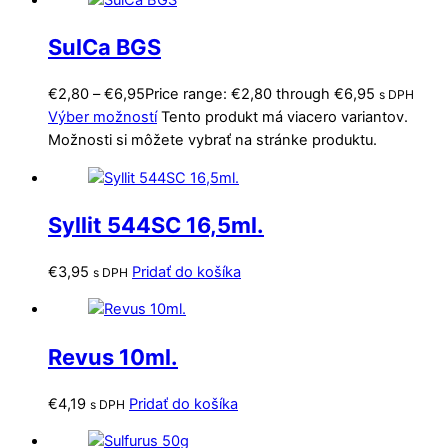
SulCa BGS
€
2,80
–
€
6,95
Price range: €2,80 through €6,95
s DPH
Výber možností
Tento produkt má viacero variantov.
Možnosti si môžete vybrať na stránke produktu.
Syllit 544SC 16,5ml.
€
3,95
Pridať do košíka
s DPH
Revus 10ml.
€
4,19
Pridať do košíka
s DPH