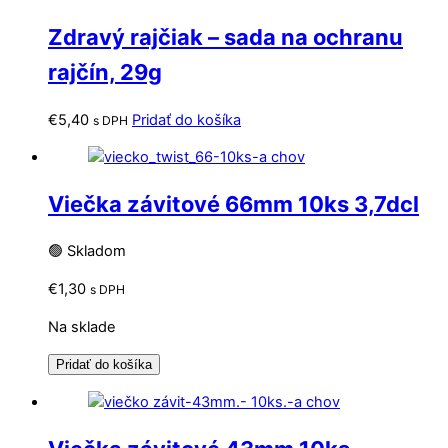
Zdravý rajčiak – sada na ochranu
rajčín, 29g
€
5,40
Pridať do košíka
s DPH
Viečka závitové 66mm 10ks 3,7dcl
🟢 Skladom
€
1,30
s DPH
Na sklade
Pridať do košíka