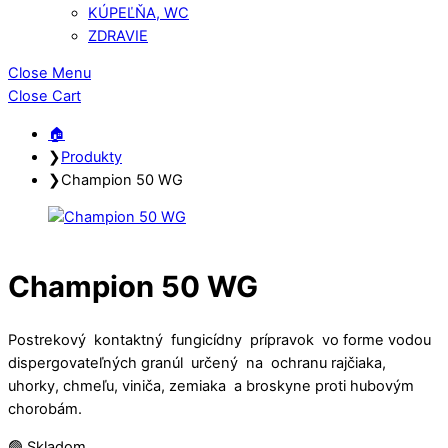
KÚPEĽŇA, WC
ZDRAVIE
Close Menu
Close Cart
🏠︎
❯
Produkty
❯
Champion 50 WG
Champion 50 WG
Postrekový kontaktný fungicídny prípravok vo forme vodou
dispergovateľných granúl určený na ochranu rajčiaka,
uhorky, chmeľu, viniča, zemiaka a broskyne proti hubovým
chorobám.
🟢 Skladom