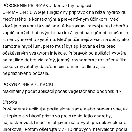
PÔSOBENIE PRÍPRAVKU: kontaktný fungicíd
CHAMPION 50 WG je fungicídny prípravok na báze hydroxidu
meďnatého s kontaktným a preventívnym účinkom. Meď
ktorá je obsiahnutá v účinnej látke zastaví rozvoj a rast chorôb
zapríčinených hubovými a bakteriálnymi patogénmi narúšaním
ich enzýmového systému. Meď je účinnejšia viac na spóry ako
samotné mycélium, preto musí byť aplikovaná ešte pred
očakávaným výskytom infekcie. Prípravok po aplikácii vytvára
na rastline dobre viditeľný, jemný, rovnomerne rozložený film,
ťažko zmývateľný dažďom, čím chráni rastlinu aj za
nepriaznivého počasia.
POKYNY PRE APLIKÁCIU
Maximálny počet aplikácií počas vegetačného obdobia: 4 x
Uhorka
Prvý postrek aplikujte podľa signalizácie alebo preventívne, ak
je teplota a vlhkosť priaznivá pre šírenie tejto choroby,
najneskôr však hneď pri objavení sa prvých príznakov plesne
uhorkovej. Potom ošetrujte v 7- 10 dňových intervaloch podľa