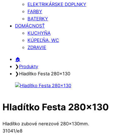
ELEKTRIKÁRSKE DOPLNKY
FARBY
BATERKY
DOMÁCNOSŤ
KUCHYŇA
KÚPEĽŇA, WC
ZDRAVIE
Close
Close
🏠︎
Menu
Cart
❯
Produkty
❯
Hladítko Festa 280×130
Hladítko Festa 280×130
Hladítko zubové nerezové 280x130mm.
31041/e8