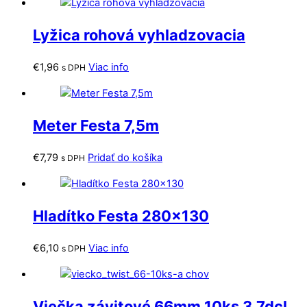
Lyžica rohová vyhladzovacia
€
1,96
Viac info
s DPH
Meter Festa 7,5m
€
7,79
Pridať do košíka
s DPH
Hladítko Festa 280×130
€
6,10
Viac info
s DPH
Viečka závitové 66mm 10ks 3,7dcl