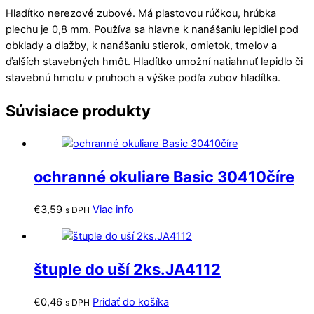
Hladítko nerezové zubové. Má plastovou rúčkou, hrúbka
plechu je 0,8 mm. Používa sa hlavne k nanášaniu lepidiel pod
obklady a dlažby, k nanášaniu stierok, omietok, tmelov a
ďalších stavebných hmôt. Hladítko umožní natiahnuť lepidlo či
stavebnú hmotu v pruhoch a výške podľa zubov hladítka.
Súvisiace produkty
ochranné okuliare Basic 30410číre
€
3,59
Viac info
s DPH
štuple do uší 2ks.JA4112
€
0,46
Pridať do košíka
s DPH