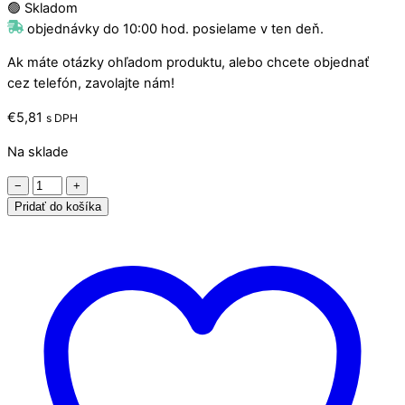
🟢 Skladom
objednávky do 10:00 hod. posielame v ten deň.
Ak máte otázky ohľadom produktu, alebo chcete objednať
cez telefón, zavolajte nám!
€
5,81
s DPH
Na sklade
množstvo
−
+
Hladítko
Pridať do košíka
Festa
280x130