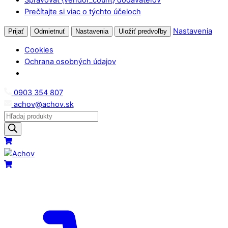
Prečítajte si viac o týchto účeloch
Nastavenia
Prijať
Odmietnuť
Nastavenia
Uložiť predvoľby
Cookies
Ochrana osobných údajov
Skip
0903 354 807
to
achov@achov.sk
content
Products
search
Menu
Cart
Cart