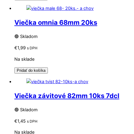
Viečka omnia 68mm 20ks
🟢 Skladom
€
1,99
s DPH
Na sklade
Pridať do košíka
Viečka závitové 82mm 10ks 7dcl
🟢 Skladom
€
1,45
s DPH
Na sklade