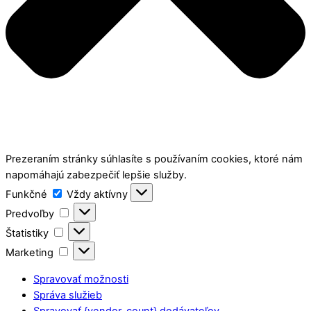
Prezeraním stránky súhlasíte s používaním cookies, ktoré nám
napomáhajú zabezpečiť lepšie služby.
Funkčné
Funkčné
Vždy aktívny
Predvoľby
Predvoľby
Štatistiky
Štatistiky
Marketing
Marketing
Spravovať možnosti
Správa služieb
Spravovať {vendor_count} dodávateľov