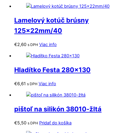
Lamelový kotúč brúsny
125x22mm/40
€
2,60
Viac info
s DPH
Hladítko Festa 280×130
€
6,61
Viac info
s DPH
pištoľ na silikón 38010-žltá
€
5,50
Pridať do košíka
s DPH