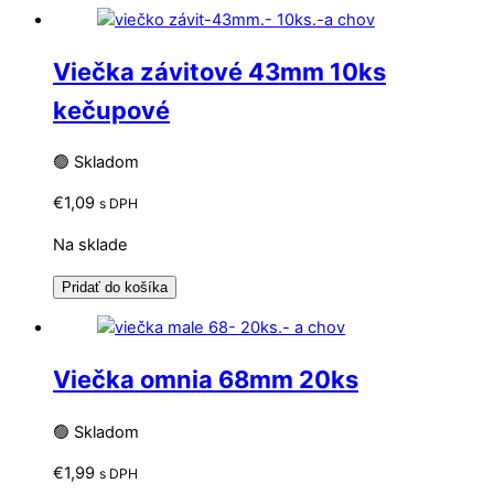
Viečka závitové 43mm 10ks
kečupové
🟢 Skladom
€
1,09
s DPH
Na sklade
Pridať do košíka
Viečka omnia 68mm 20ks
🟢 Skladom
€
1,99
s DPH