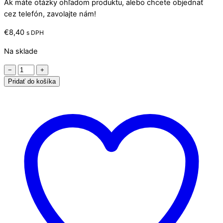
Ak máte otázky ohľadom produktu, alebo chcete objednať
cez telefón, zavolajte nám!
€
8,40
s DPH
Na sklade
množstvo
−
+
Kristalon
Pridať do košíka
PLOD
a
KVET
500g