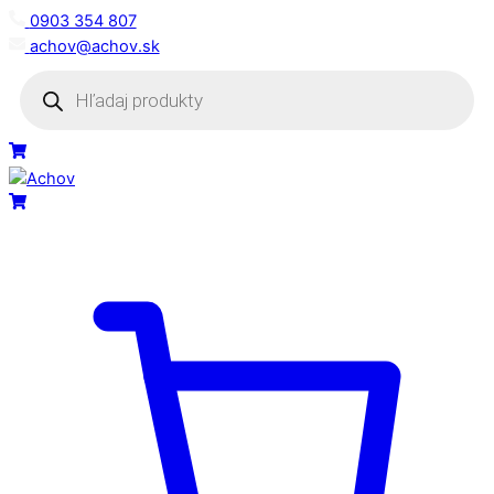
Skip
0903 354 807
to
achov@achov.sk
content
Products
search
Menu
Cart
Cart