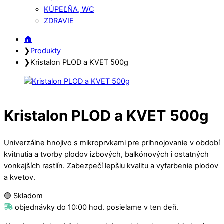
KÚPEĽŇA, WC
ZDRAVIE
Close
Close
🏠︎
Menu
Cart
❯
Produkty
❯
Kristalon PLOD a KVET 500g
Kristalon PLOD a KVET 500g
Univerzálne hnojivo s mikroprvkami pre prihnojovanie v období
kvitnutia a tvorby plodov izbových, balkónových i ostatných
vonkajších rastlín. Zabezpečí lepšiu kvalitu a vyfarbenie plodov
a kvetov.
🟢 Skladom
objednávky do 10:00 hod. posielame v ten deň.