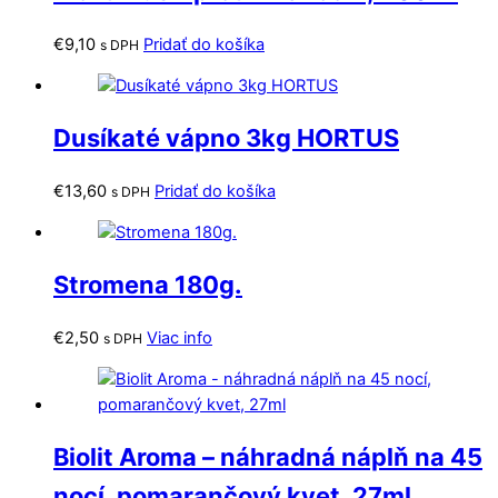
€
9,10
Pridať do košíka
s DPH
Dusíkaté vápno 3kg HORTUS
€
13,60
Pridať do košíka
s DPH
Stromena 180g.
€
2,50
Viac info
s DPH
Biolit Aroma – náhradná náplň na 45
nocí, pomarančový kvet, 27ml