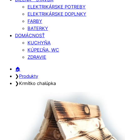
ELEKTRIKÁRSKE POTREBY
ELEKTRIKÁRSKE DOPLNKY
FARBY
BATERKY
DOMÁCNOSŤ
KUCHYŇA
KÚPEĽŇA, WC
ZDRAVIE
Close
Close
🏠︎
Menu
Cart
❯
Produkty
❯
Krmítko chalúpka