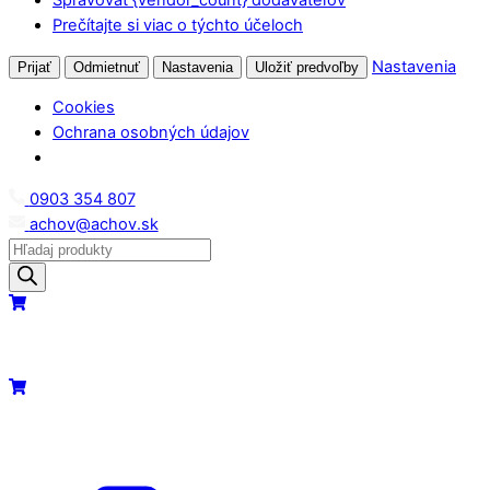
Prečítajte si viac o týchto účeloch
Nastavenia
Prijať
Odmietnuť
Nastavenia
Uložiť predvoľby
Cookies
Ochrana osobných údajov
Skip
0903 354 807
to
achov@achov.sk
content
Products
search
Menu
Cart
Cart