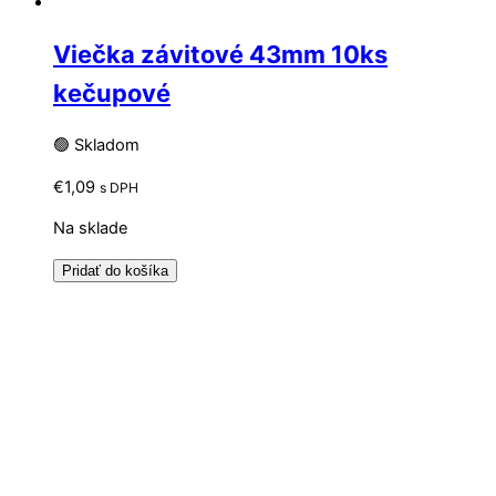
Viečka závitové 43mm 10ks
kečupové
🟢 Skladom
€
1,09
s DPH
Na sklade
Pridať do košíka