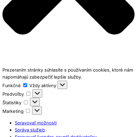
Prezeraním stránky súhlasíte s používaním cookies, ktoré nám
napomáhajú zabezpečiť lepšie služby.
Funkčné
Funkčné
Vždy aktívny
Predvoľby
Predvoľby
Štatistiky
Štatistiky
Marketing
Marketing
Spravovať možnosti
Správa služieb
Spravovať {vendor_count} dodávateľov