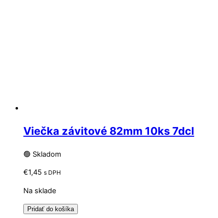
Viečka závitové 82mm 10ks 7dcl
🟢 Skladom
€
1,45
s DPH
Na sklade
Pridať do košíka