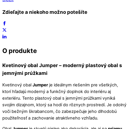
Zdieľajte a niekoho možno potešíte
O produkte
Kvetinový obal
Jumper
– moderný plastový obal s
jemnými prúžkami
Kvetinový obal
Jumper
je ideálnym riešením pre všetkých,
ktorí hľadajú moderný a funkčný doplnok do interiéru aj
exteriéru. Tento plastový obal s jemnými prúžkami vyniká
svojím dizajnom, ktorý sa hodí do rôznych prostredí. Je odolný
voči bežným škrabancom, čo zabezpečuje jeho dlhodobú
použiteľnosť a zachovanie atraktívneho vzhľadu.
Obal
Jumper
je skvelý nielen ako dekorácia, ale aj na
priamu