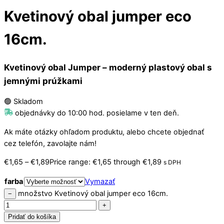
Kvetinový obal jumper eco
16cm.
Kvetinový obal
Jumper
– moderný plastový obal s
jemnými prúžkami
🟢 Skladom
objednávky do 10:00 hod. posielame v ten deň.
Ak máte otázky ohľadom produktu, alebo chcete objednať
cez telefón, zavolajte nám!
€
1,65
–
€
1,89
Price range: €1,65 through €1,89
s DPH
farba
Vymazať
množstvo Kvetinový obal jumper eco 16cm.
−
+
Pridať do košíka