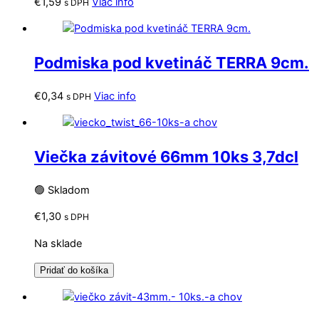
€
1,59
Viac info
s DPH
Podmiska pod kvetináč TERRA 9cm.
€
0,34
Viac info
s DPH
Viečka závitové 66mm 10ks 3,7dcl
🟢 Skladom
€
1,30
s DPH
Na sklade
Pridať do košíka