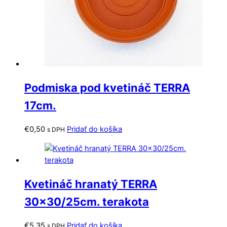
Podmiska pod kvetináč TERRA
17cm.
€
0,50
Pridať do košíka
s DPH
Kvetináč hranatý TERRA
30×30/25cm. terakota
€
5,35
Pridať do košíka
s DPH