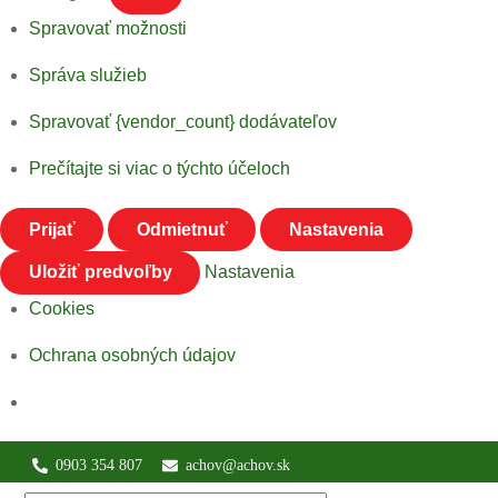
Spravovať možnosti
Správa služieb
Spravovať {vendor_count} dodávateľov
Prečítajte si viac o týchto účeloch
Prijať
Odmietnuť
Nastavenia
Uložiť predvoľby
Nastavenia
Cookies
Ochrana osobných údajov
Skip
0903 354 807
achov@achov.sk
to