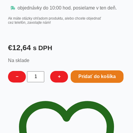
objednávky do 10:00 hod. posielame v ten deň.
Ak máte otázky ohľadom produktu, alebo chcete objednať
cez telefón, zavolajte nám!
€
12,64
s DPH
Na sklade
množstvo
−
+
Pridať do košíka
Lazúra
na
drevo
červený
smrek