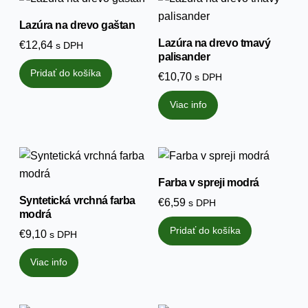
Lazúra na drevo gaštan
Lazúra na drevo tmavý
€
12,64
s DPH
palisander
Pridať do košíka
€
10,70
s DPH
Viac info
Farba v spreji modrá
Syntetická vrchná farba
€
6,59
s DPH
modrá
Pridať do košíka
€
9,10
s DPH
Viac info