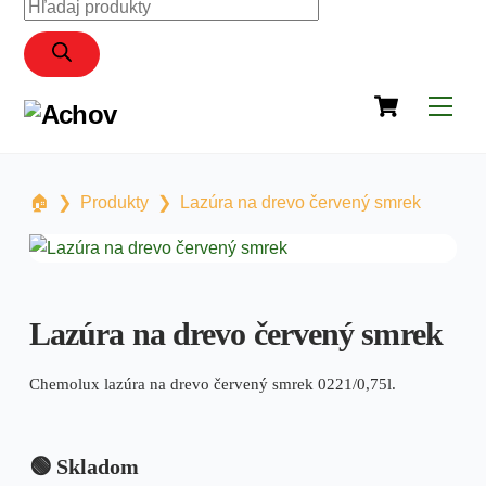
Products
content
search
Cart
Men
🏠︎
❯
Produkty
❯
Lazúra na drevo červený smrek
Lazúra na drevo červený smrek
Chemolux lazúra na drevo červený smrek 0221/0,75l.
🟢 Skladom