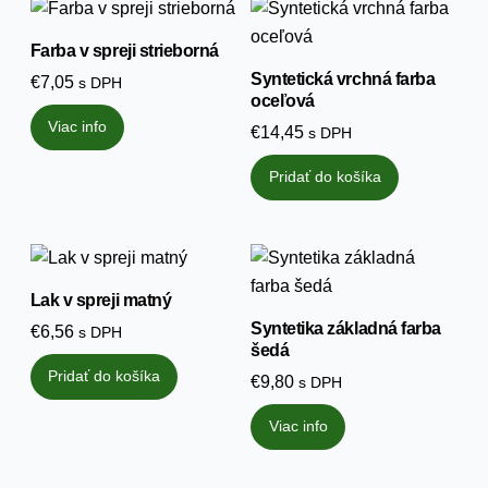
Farba v spreji strieborná
Syntetická vrchná farba
€
7,05
s DPH
oceľová
Viac info
€
14,45
s DPH
Pridať do košíka
Lak v spreji matný
Syntetika základná farba
€
6,56
s DPH
šedá
Pridať do košíka
€
9,80
s DPH
Viac info