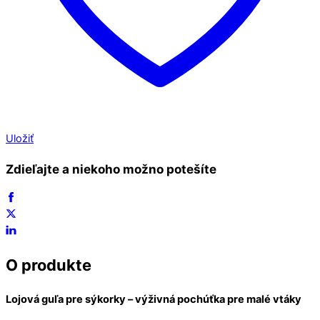
Uložiť
Zdieľajte a niekoho možno potešíte
O produkte
Lojová gu
ľ
a pre sýkorky – výživná pochú
ť
ka pre malé vtáky