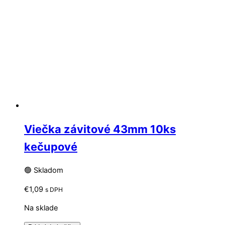
Viečka závitové 43mm 10ks
kečupové
🟢 Skladom
€
1,09
s DPH
Na sklade