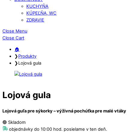
KUCHYŇA
KÚPEĽŇA, WC
ZDRAVIE
Close Menu
Close Cart
🏠︎
❯
Produkty
❯
Lojová gula
Lojová gula
Lojová gu
ľ
a pre sýkorky – výživná pochú
ť
ka pre malé vtáky
🟢 Skladom
objednávky do 10:00 hod. posielame v ten deň.