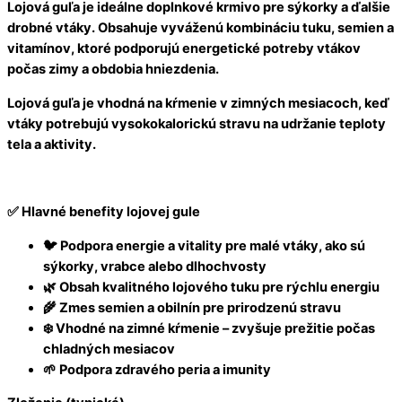
Lojová gu
ľ
a je ideálne doplnkové krmivo pre sýkorky a
ď
alšie
drobné vtáky. Obsahuje vyváženú kombináciu tuku, semien a
vitamínov, ktoré podporujú energetické potreby vtákov
po
č
as zimy a obdobia hniezdenia.
Lojová gu
ľ
a je vhodná na k
ŕ
menie v zimných mesiacoch, ke
ď
vtáky potrebujú vysokokalorickú stravu na udržanie teploty
tela a aktivity.
✅ Hlavné benefity lojovej gule
🐦 Podpora energie a vitality pre malé vtáky, ako sú
sýkorky, vrabce alebo dlhochvosty
🌿 Obsah kvalitného lojového tuku pre rýchlu energiu
🌾 Zmes semien a obilnín pre prirodzenú stravu
❄️ Vhodné na zimné k
ŕ
menie – zvyšuje prežitie po
č
as
chladných mesiacov
🌱 Podpora zdravého peria a imunity