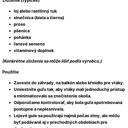
Zloženie (typické)
loj alebo rastlinný tuk
slne
č
nica (biela a
č
ierna)
proso
pšenica
pohánka
ľ
anové semeno
vitamínový doplnok
(Konkrétne zloženie sa môže líši
ť
pod
ľ
a výrobcu.)
Použitie
Zaveste do záhrady, na balkón alebo k
ŕ
midlo pre vtáky.
Umiestnite gu
ľ
u tak, aby vtáky mali jednoduchý prístup
a minimalizovalo sa zne
č
istenie okolia.
Odporú
č
ame kontrolova
ť
, aby bola gu
ľ
a spotrebovaná
postupne a neplesnivela.
Lojové gule sa používajú najmä po
č
as zimy, ale môžu
by
ť
podávané aj v prechodných obdobiach pre