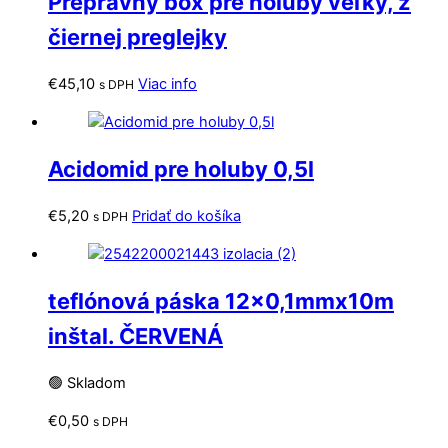
Prepravný box pre holuby veľký, z
čiernej preglejky
€
45,10
Viac info
s DPH
Acidomid pre holuby 0,5l
€
5,20
Pridať do košíka
s DPH
teflónová páska 12×0,1mmx10m
inštal. ČERVENÁ
🟢 Skladom
€
0,50
s DPH