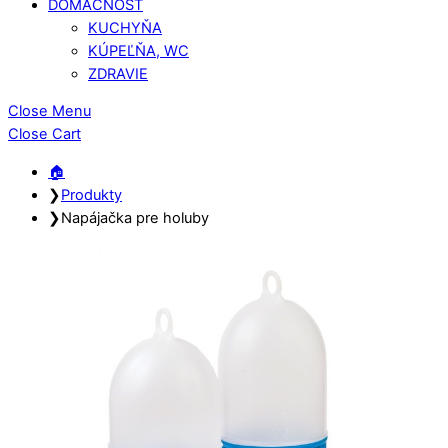
DOMÁCNOSŤ
KUCHYŇA
KÚPEĽŇA, WC
ZDRAVIE
Close Menu
Close Cart
🏠︎
❯
Produkty
❯
Napájačka pre holuby