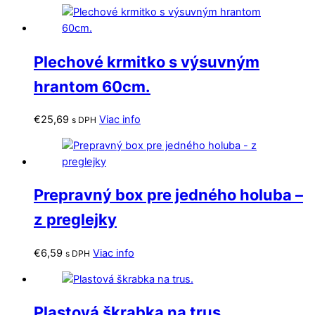
Plechové krmitko s výsuvným
hrantom 60cm.
€
25,69
Viac info
s DPH
Prepravný box pre jedného holuba –
z preglejky
€
6,59
Viac info
s DPH
Plastová škrabka na trus.