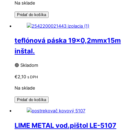
Na sklade
Pridať do košíka
teflónová páska 19×0,2mmx15m
inštal.
🟢 Skladom
€
2,10
s DPH
Na sklade
Pridať do košíka
LIME METAL vod.pištol LE-5107