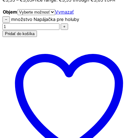
€
3,55
–
€
3,65
Price range: €3,55 through €3,65
s DPH
Objem
Vymazať
množstvo Napájačka pre holuby
−
+
Pridať do košíka