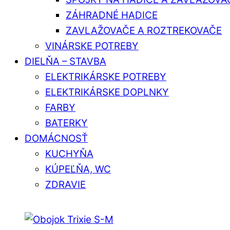
ZÁHRADNÉ HADICE
ZAVLAŽOVAČE A ROZTREKOVAČE
VINÁRSKE POTREBY
DIELŇA – STAVBA
ELEKTRIKÁRSKE POTREBY
ELEKTRIKÁRSKE DOPLNKY
FARBY
BATERKY
DOMÁCNOSŤ
KUCHYŇA
KÚPEĽŇA, WC
ZDRAVIE
Close
Close
Menu
Cart