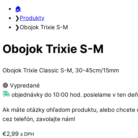
🏠︎
❯
Produkty
❯
Obojok Trixie S-M
Obojok Trixie S-M
Obojok Trixie Classic S-M, 30-45cm/15mm
🔴 Vypredané
objednávky do 10:00 hod. posielame v ten deň
Ak máte otázky ohľadom produktu, alebo chcete 
cez telefón, zavolajte nám!
€
2,99
s DPH