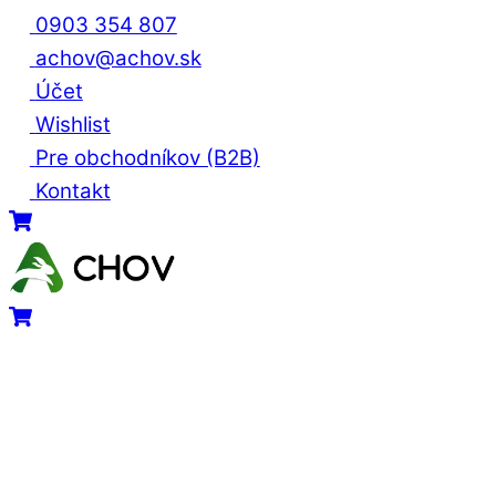
Skip
0903 354 807
to
achov@achov.sk
content
Účet
Wishlist
Pre obchodníkov (B2B)
Kontakt
Menu
Cart
Cart