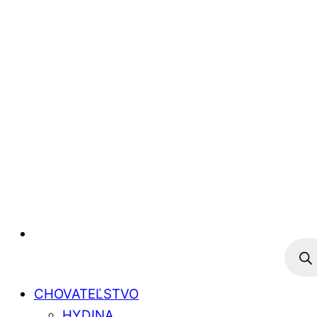
Prod
sear
CHOVATEĽSTVO
HYDINA