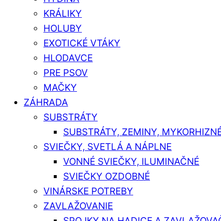
KRÁLIKY
HOLUBY
EXOTICKÉ VTÁKY
HLODAVCE
PRE PSOV
MAČKY
ZÁHRADA
SUBSTRÁTY
SUBSTRÁTY, ZEMINY, MYKORHIZN
SVIEČKY, SVETLÁ A NÁPLNE
VONNÉ SVIEČKY, ILUMINAČNÉ
SVIEČKY OZDOBNÉ
VINÁRSKE POTREBY
ZAVLAŽOVANIE
SPOJKY NA HADICE A ZAVLAŽOVA