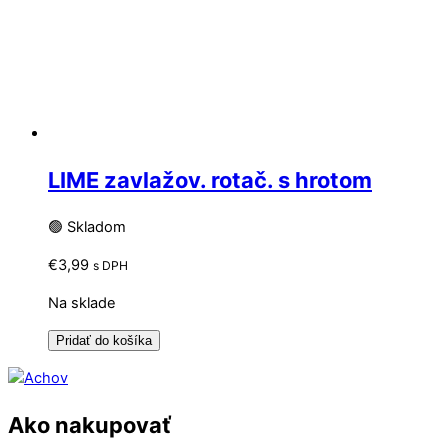
LIME zavlažov. rotač. s hrotom
🟢 Skladom
€
3,99
s DPH
Na sklade
Pridať do košíka
Ako nakupovať