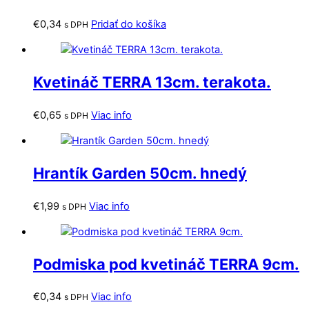
€
0,34
Pridať do košíka
s DPH
Kvetináč TERRA 13cm. terakota.
€
0,65
Viac info
s DPH
Hrantík Garden 50cm. hnedý
€
1,99
Viac info
s DPH
Podmiska pod kvetináč TERRA 9cm.
€
0,34
Viac info
s DPH