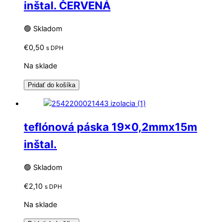
inštal. ČERVENÁ
🟢 Skladom
€
0,50
s DPH
Na sklade
Pridať do košíka
teflónová páska 19×0,2mmx15m
inštal.
🟢 Skladom
€
2,10
s DPH
Na sklade