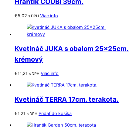
Hrantík COUBI 39cm.
€
5,02
Viac info
s DPH
Kvetináč JUKA s obalom 25x25cm.
krémový
€
11,21
Viac info
s DPH
Kvetináč TERRA 17cm. terakota.
€
1,21
Pridať do košíka
s DPH