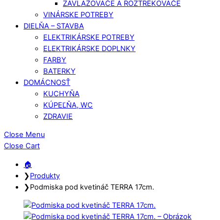
ZAVLAŽOVAČE A ROZTREKOVAČE
VINÁRSKE POTREBY
DIELŇA – STAVBA
ELEKTRIKÁRSKE POTREBY
ELEKTRIKÁRSKE DOPLNKY
FARBY
BATERKY
DOMÁCNOSŤ
KUCHYŇA
KÚPEĽŇA, WC
ZDRAVIE
Close Menu
Close Cart
🏠︎
❯
Produkty
❯
Podmiska pod kvetináč TERRA 17cm.