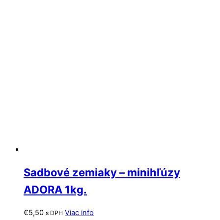
Sadbové zemiaky – minihľúzy
ADORA 1kg.
€
5,50
Viac info
s DPH