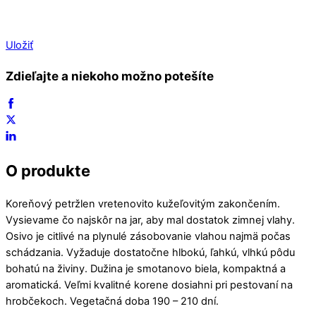
Uložiť
Zdieľajte a niekoho možno potešíte
O produkte
Koreňový petržlen vretenovito kužeľovitým zakončením.
Vysievame čo najskôr na jar, aby mal dostatok zimnej vlahy.
Osivo je citlivé na plynulé zásobovanie vlahou najmä počas
schádzania. Vyžaduje dostatočne hlbokú, ľahkú, vlhkú pôdu
bohatú na živiny. Dužina je smotanovo biela, kompaktná a
aromatická. Veľmi kvalitné korene dosiahni pri pestovaní na
hrobčekoch. Vegetačná doba 190 – 210 dní.