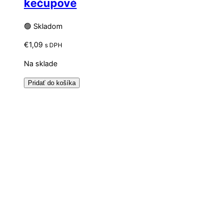
kečupové
🟢 Skladom
€
1,09
s DPH
Na sklade
Pridať do košíka