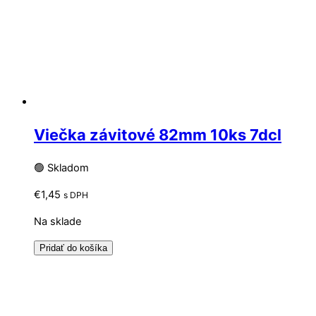
Viečka závitové 82mm 10ks 7dcl
🟢 Skladom
€
1,45
s DPH
Na sklade
Pridať do košíka