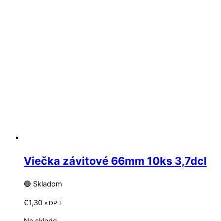
Viečka závitové 66mm 10ks 3,7dcl
🟢 Skladom
€
1,30
s DPH