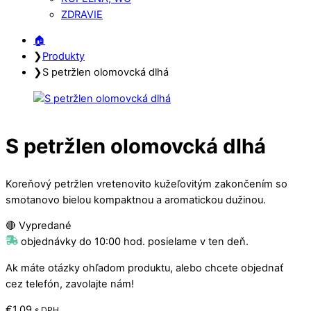
ZDRAVIE
Close
Close
🏠︎
Menu
Cart
❯
Produkty
❯
S petržlen olomovcká dlhá
S petržlen olomovcká dlhá
Koreňový petržlen vretenovito kužeľovitým zakončením so
smotanovo bielou kompaktnou a aromatickou dužinou.
🔴 Vypredané
objednávky do 10:00 hod. posielame v ten deň.
Ak máte otázky ohľadom produktu, alebo chcete objednať
cez telefón, zavolajte nám!
€
1,09
s DPH