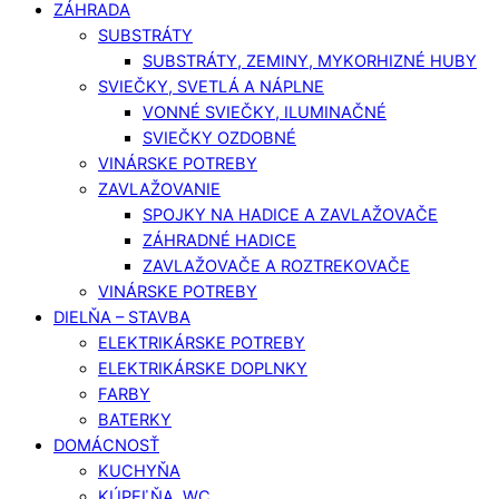
ZÁHRADA
SUBSTRÁTY
SUBSTRÁTY, ZEMINY, MYKORHIZNÉ HUBY
SVIEČKY, SVETLÁ A NÁPLNE
VONNÉ SVIEČKY, ILUMINAČNÉ
SVIEČKY OZDOBNÉ
VINÁRSKE POTREBY
ZAVLAŽOVANIE
SPOJKY NA HADICE A ZAVLAŽOVAČE
ZÁHRADNÉ HADICE
ZAVLAŽOVAČE A ROZTREKOVAČE
VINÁRSKE POTREBY
DIELŇA – STAVBA
ELEKTRIKÁRSKE POTREBY
ELEKTRIKÁRSKE DOPLNKY
FARBY
BATERKY
DOMÁCNOSŤ
KUCHYŇA
KÚPEĽŇA, WC