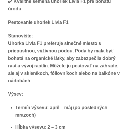
✔️ Kvalitné semená uhoriek Livia F1 pre bohatú
úrodu
Pestovanie uhoriek Livia F1
Stanovište:
Uhorka Livia F1 preferuje slnečné miesto s
priepustnou, výživnou pôdou. Pôda by mala byť
bohatá na organické látky, aby zabezpečila dobrý
rast a vývoj rastlín. Môžete ju pestovať na záhrade,
ale aj v skleníkoch, fóliovníkoch alebo na balkóne v
nádobách.
Výsev:
Termín výsevu: apríl – máj (po posledných
mrazoch)
Hĺbka výsevu: 2 – 3 cm