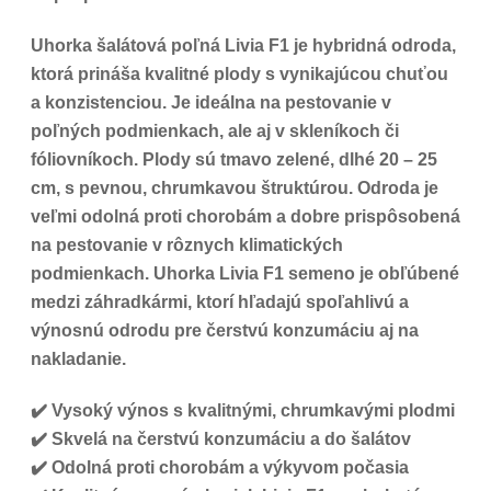
Uhorka šalátová poľná Livia F1 je hybridná odroda,
ktorá prináša kvalitné plody s vynikajúcou chuťou
a konzistenciou. Je ideálna na pestovanie v
poľných podmienkach, ale aj v skleníkoch či
fóliovníkoch. Plody sú tmavo zelené, dlhé 20 – 25
cm, s pevnou, chrumkavou štruktúrou. Odroda je
veľmi odolná proti chorobám a dobre prispôsobená
na pestovanie v rôznych klimatických
podmienkach. Uhorka Livia F1 semeno je obľúbené
medzi záhradkármi, ktorí hľadajú spoľahlivú a
výnosnú odrodu pre čerstvú konzumáciu aj na
nakladanie.
✔️ Vysoký výnos s kvalitnými, chrumkavými plodmi
✔️ Skvelá na čerstvú konzumáciu a do šalátov
✔️ Odolná proti chorobám a výkyvom počasia