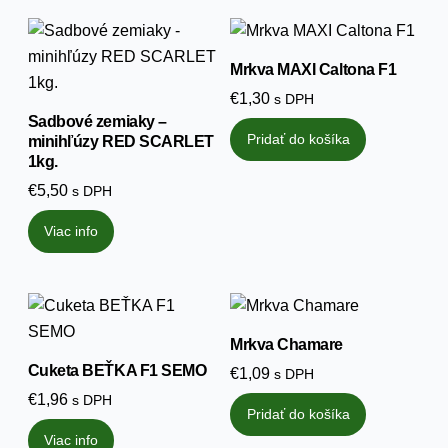
Mrkva MAXI Caltona F1
€
1,30
s DPH
Sadbové zemiaky –
Pridať do košíka
minihľúzy RED SCARLET
1kg.
€
5,50
s DPH
Viac info
Mrkva Chamare
Cuketa BEŤKA F1 SEMO
€
1,09
s DPH
€
1,96
s DPH
Pridať do košíka
Viac info