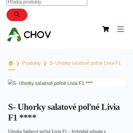
Products
content
search
Cart
Men
🏠︎
❯
Produkty
❯
S- Uhorky salatové poľné Livia F1
****
S- Uhorky salatové poľné Livia
F1 ****
Uhorka šalátová poľná Livia F1 – hybridná odroda s