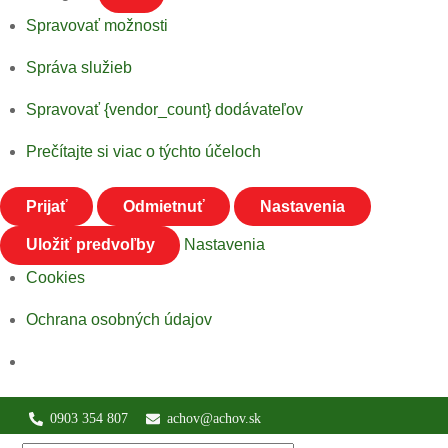
Spravovať možnosti
Správa služieb
Spravovať {vendor_count} dodávateľov
Prečítajte si viac o týchto účeloch
Prijať
Odmietnuť
Nastavenia
Uložiť predvoľby
Nastavenia
Cookies
Ochrana osobných údajov
Skip
0903 354 807
achov@achov.sk
to