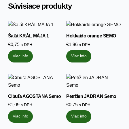
Súvisiace produkty
Šalát KRÁL MÁJA 1
Hokkaido orange SEMO
€
0,75
€
1,96
s DPH
s DPH
Viac info
Viac info
Cibuľa AGOSTANA Semo
Petržlen JADRAN Semo
€
1,09
€
0,75
s DPH
s DPH
Viac info
Viac info