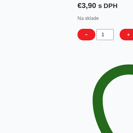
€
3,90
s DPH
Na sklade
množstvo
−
+
šatka
reflexná
S-
M-
29-
42cm
Trixie