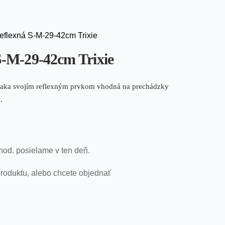
reflexná S-M-29-42cm Trixie
 S-M-29-42cm Trixie
vďaka svojím reflexným prvkom vhodná na prechádzky
.
hod. posielame v ten deň.
roduktu, alebo chcete objednať
!