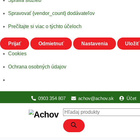
Správa služieb
Spravovať {vendor_count} dodávateľov
Prečítajte si viac o týchto účeloch
Prijať
Odmietnuť
Nastavenia
Uloži
Cookies
Ochrana osobných údajov
Skip
0903 354 807
achov@achov.sk
Účet
to
content
Products
search
EXOTICKÉ VTÁKY