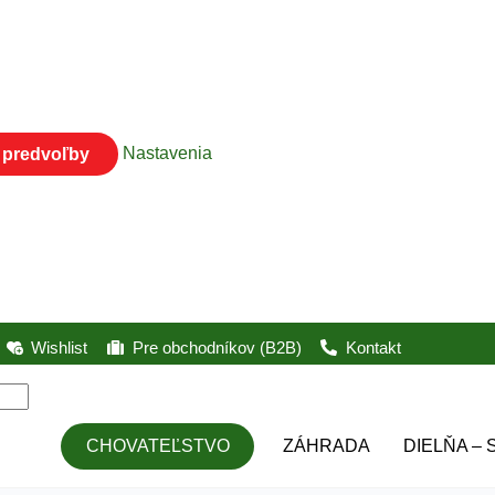
ť predvoľby
Nastavenia
Wishlist
Pre obchodníkov (B2B)
Kontakt
CHOVATEĽSTVO
ZÁHRADA
DIELŇA – 