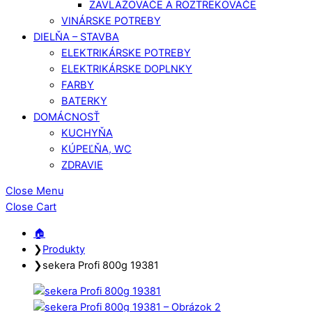
ZAVLAŽOVAČE A ROZTREKOVAČE
VINÁRSKE POTREBY
DIELŇA – STAVBA
ELEKTRIKÁRSKE POTREBY
ELEKTRIKÁRSKE DOPLNKY
FARBY
BATERKY
DOMÁCNOSŤ
KUCHYŇA
KÚPEĽŇA, WC
ZDRAVIE
Close Menu
Close Cart
🏠︎
❯
Produkty
❯
sekera Profi 800g 19381