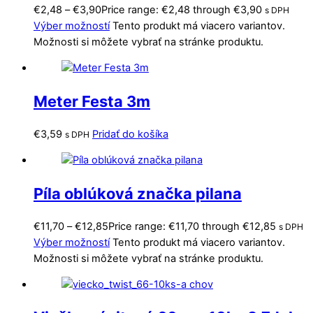
€
2,48
–
€
3,90
Price range: €2,48 through €3,90
s DPH
Výber možností
Tento produkt má viacero variantov.
Možnosti si môžete vybrať na stránke produktu.
Meter Festa 3m
€
3,59
Pridať do košíka
s DPH
Píla oblúková značka pilana
€
11,70
–
€
12,85
Price range: €11,70 through €12,85
s DPH
Výber možností
Tento produkt má viacero variantov.
Možnosti si môžete vybrať na stránke produktu.