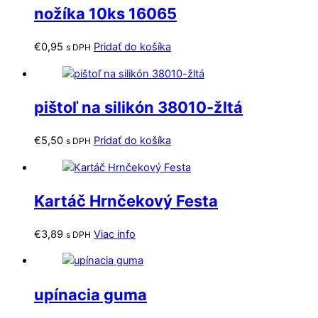
nožíka 10ks 16065
€
0,95
Pridať do košíka
s DPH
pištoľ na silikón 38010-žltá
€
5,50
Pridať do košíka
s DPH
Kartáč Hrnčekový Festa
€
3,89
Viac info
s DPH
upínacia guma