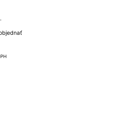
.
objednať
DPH