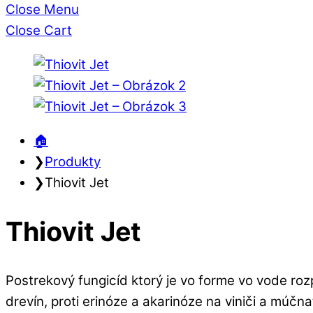
Close Menu
Close Cart
🏠︎
❯
Produkty
❯
Thiovit Jet
Thiovit Jet
Postrekový fungicíd ktorý je vo forme vo vode ro
drevín, proti erinóze a akarinóze na viniči a múčna