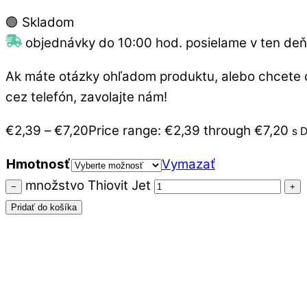
🟢 Skladom
objednávky do 10:00 hod. posielame v ten deň
Ak máte otázky ohľadom produktu, alebo chcete 
cez telefón, zavolajte nám!
€
2,39
–
€
7,20
Price range: €2,39 through €7,20
s 
Hmotnosť
Vymazať
množstvo Thiovit Jet
−
+
Pridať do košíka