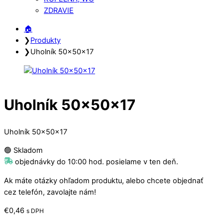
ZDRAVIE
Close
Close
🏠︎
Menu
Cart
❯
Produkty
❯
Uholník 50x50x17
Uholník 50x50x17
Uholník 50x50x17
🟢 Skladom
objednávky do 10:00 hod. posielame v ten deň.
Ak máte otázky ohľadom produktu, alebo chcete objednať
cez telefón, zavolajte nám!
€
0,46
s DPH