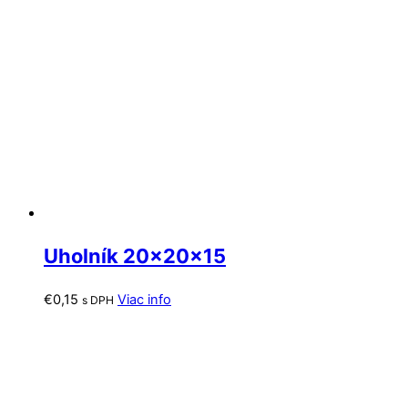
Uholník 20x20x15
€
0,15
Viac info
s DPH