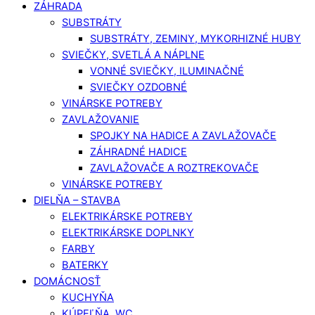
ZÁHRADA
SUBSTRÁTY
SUBSTRÁTY, ZEMINY, MYKORHIZNÉ HUBY
SVIEČKY, SVETLÁ A NÁPLNE
VONNÉ SVIEČKY, ILUMINAČNÉ
SVIEČKY OZDOBNÉ
VINÁRSKE POTREBY
ZAVLAŽOVANIE
SPOJKY NA HADICE A ZAVLAŽOVAČE
ZÁHRADNÉ HADICE
ZAVLAŽOVAČE A ROZTREKOVAČE
VINÁRSKE POTREBY
DIELŇA – STAVBA
ELEKTRIKÁRSKE POTREBY
ELEKTRIKÁRSKE DOPLNKY
FARBY
BATERKY
DOMÁCNOSŤ
KUCHYŇA
KÚPEĽŇA, WC