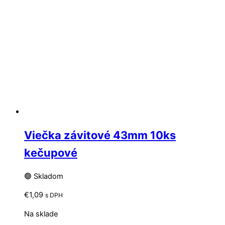
Viečka závitové 43mm 10ks
kečupové
🟢 Skladom
€
1,09
s DPH
Na sklade