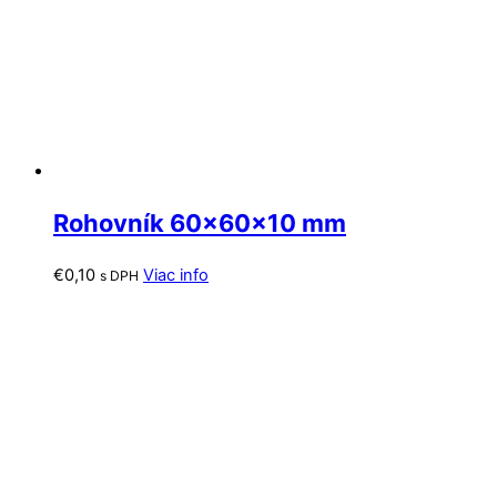
Rohovník 60x60x10 mm
€
0,10
Viac info
s DPH