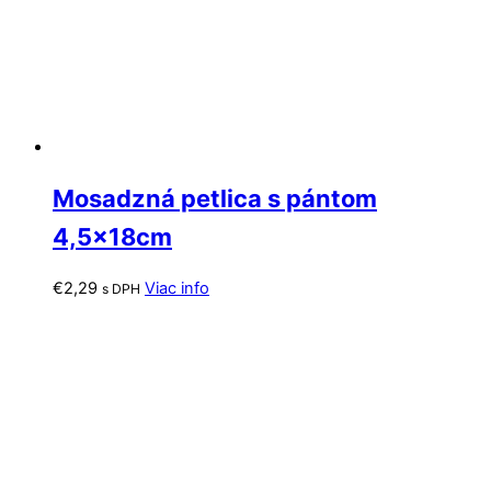
Mosadzná petlica s pántom
4,5x18cm
€
2,29
Viac info
s DPH