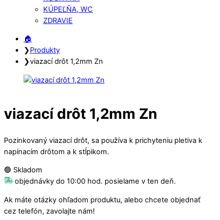
KÚPEĽŇA, WC
ZDRAVIE
Close
Close
🏠︎
Menu
Cart
❯
Produkty
❯
viazací drôt 1,2mm Zn
viazací drôt 1,2mm Zn
Pozinkovaný viazací drôt, sa používa k prichyteniu pletiva k
napínacím drôtom a k stĺpikom.
🟢 Skladom
objednávky do 10:00 hod. posielame v ten deň.
Ak máte otázky ohľadom produktu, alebo chcete objednať
cez telefón, zavolajte nám!