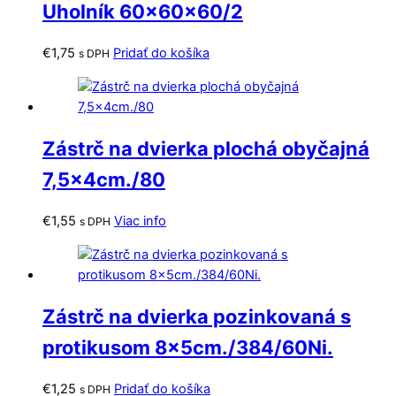
Uholník 60x60x60/2
€
1,75
Pridať do košíka
s DPH
Zástrč na dvierka plochá obyčajná
7,5x4cm./80
€
1,55
Viac info
s DPH
Zástrč na dvierka pozinkovaná s
protikusom 8x5cm./384/60Ni.
€
1,25
Pridať do košíka
s DPH