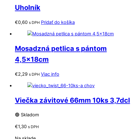
Uholník
€
0,60
Pridať do košíka
s DPH
Mosadzná petlica s pántom
4,5x18cm
€
2,29
Viac info
s DPH
Viečka závitové 66mm 10ks 3,7dcl
🟢 Skladom
€
1,30
s DPH
Na sklade