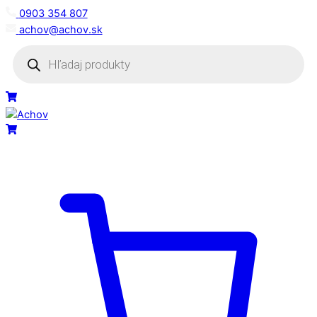
Skip
0903 354 807
to
achov@achov.sk
content
Products
search
Menu
Cart
Cart