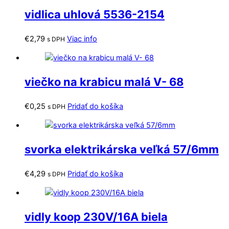
vidlica uhlová 5536-2154
€
2,79
Viac info
s DPH
viečko na krabicu malá V- 68
€
0,25
Pridať do košíka
s DPH
svorka elektrikárska veľká 57/6mm
€
4,29
Pridať do košíka
s DPH
vidly koop 230V/16A biela