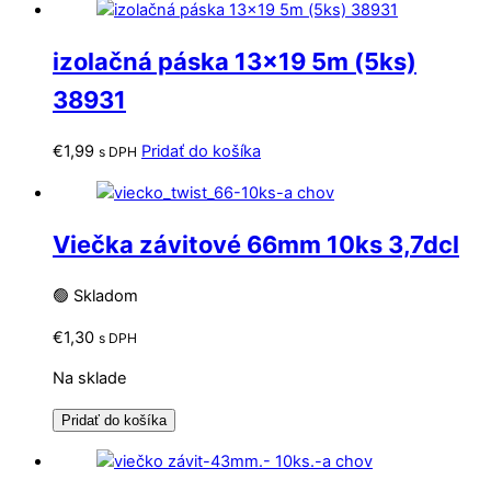
izolačná páska 13×19 5m (5ks)
38931
€
1,99
Pridať do košíka
s DPH
Viečka závitové 66mm 10ks 3,7dcl
🟢 Skladom
€
1,30
s DPH
Na sklade
Pridať do košíka