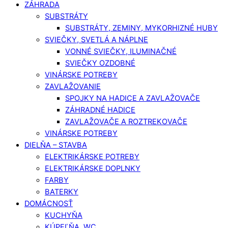
ZÁHRADA
SUBSTRÁTY
SUBSTRÁTY, ZEMINY, MYKORHIZNÉ HUBY
SVIEČKY, SVETLÁ A NÁPLNE
VONNÉ SVIEČKY, ILUMINAČNÉ
SVIEČKY OZDOBNÉ
VINÁRSKE POTREBY
ZAVLAŽOVANIE
SPOJKY NA HADICE A ZAVLAŽOVAČE
ZÁHRADNÉ HADICE
ZAVLAŽOVAČE A ROZTREKOVAČE
VINÁRSKE POTREBY
DIELŇA – STAVBA
ELEKTRIKÁRSKE POTREBY
ELEKTRIKÁRSKE DOPLNKY
FARBY
BATERKY
DOMÁCNOSŤ
KUCHYŇA
KÚPEĽŇA, WC