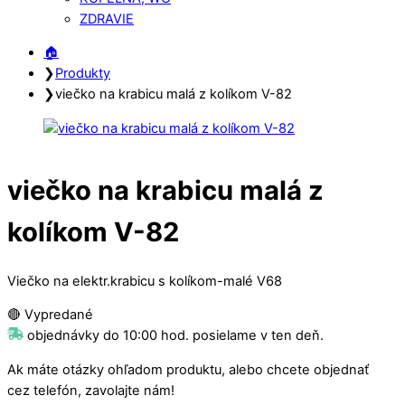
ZDRAVIE
Close
Close
🏠︎
Menu
Cart
❯
Produkty
❯
viečko na krabicu malá z kolíkom V-82
viečko na krabicu malá z
kolíkom V-82
Viečko na elektr.krabicu s kolíkom-malé V68
🔴 Vypredané
objednávky do 10:00 hod. posielame v ten deň.
Ak máte otázky ohľadom produktu, alebo chcete objednať
cez telefón, zavolajte nám!