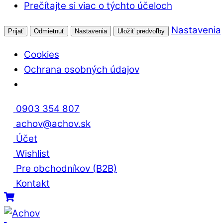
Prečítajte si viac o týchto účeloch
Nastavenia
Prijať
Odmietnuť
Nastavenia
Uložiť predvoľby
Cookies
Ochrana osobných údajov
Skip
0903 354 807
to
achov@achov.sk
content
Účet
Wishlist
Pre obchodníkov (B2B)
Kontakt
Menu
Cart