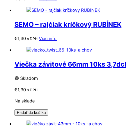
SEMO – rajčiak kríčkový RUBÍNEK
€
1,30
Viac info
s DPH
Viečka závitové 66mm 10ks 3,7dcl
🟢 Skladom
€
1,30
s DPH
Na sklade
Pridať do košíka