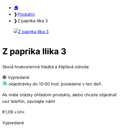
Close
Close
🏠︎
Menu
Cart
❯
Produkty
❯
Z paprika Ilika 3
Z paprika Ilika 3
Skorá hrubostenná hladká a štipľavá odroda
🔴 Vypredané
objednávky do 10:00 hod. posielame v ten deň.
Ak máte otázky ohľadom produktu, alebo chcete objednať
cez telefón, zavolajte nám!
€
1,09
s DPH
Vypredané