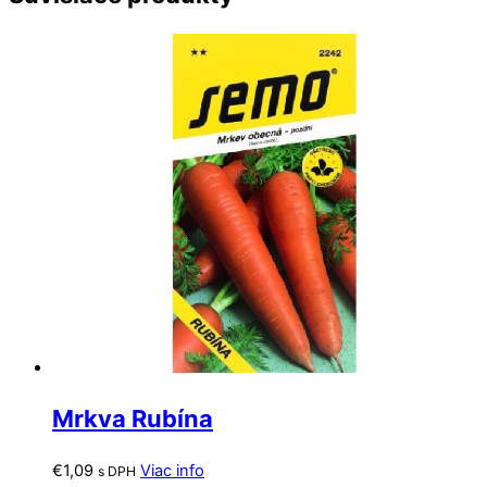
Mrkva Rubína
€
1,09
Viac info
s DPH