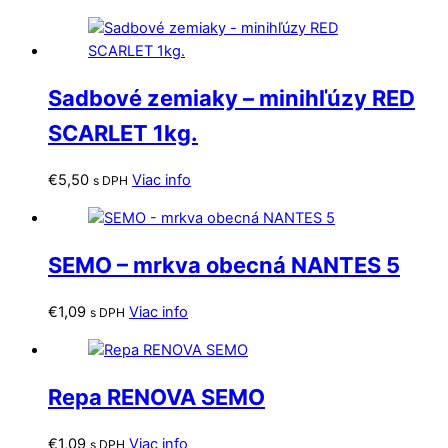
Sadbové zemiaky – minihľúzy RED
SCARLET 1kg.
€
5,50
Viac info
s DPH
SEMO – mrkva obecná NANTES 5
€
1,09
Viac info
s DPH
Repa RENOVA SEMO
€
1,09
Viac info
s DPH