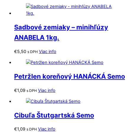
Sadbové zemiaky – minihľúzy
ANABELA 1kg.
€
5,50
Viac info
s DPH
Petržlen koreňový HANÁCKÁ Semo
€
1,09
Viac info
s DPH
Cibuľa Štutgartská Semo
€
1,09
Viac info
s DPH