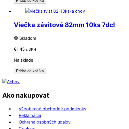
Pridať do košíka
Viečka závitové 82mm 10ks 7dcl
🟢 Skladom
€
1,45
s DPH
Na sklade
Pridať do košíka
Ako nakupovať
Všeobecné obchodné podmienky
Reklamácie
Ochrana osobných údajov
Cookies