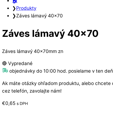
🏠︎
❯
Produkty
❯
Záves lámavý 40×70
Záves lámavý 40×70
Záves lámavý 40x70mm zn
🔴 Vypredané
objednávky do 10:00 hod. posielame v ten deň
Ak máte otázky ohľadom produktu, alebo chcete 
cez telefón, zavolajte nám!
€
0,65
s DPH