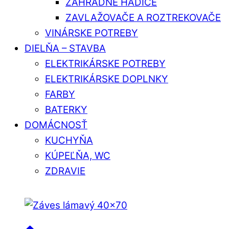
ZÁHRADNÉ HADICE
ZAVLAŽOVAČE A ROZTREKOVAČE
VINÁRSKE POTREBY
DIELŇA – STAVBA
ELEKTRIKÁRSKE POTREBY
ELEKTRIKÁRSKE DOPLNKY
FARBY
BATERKY
DOMÁCNOSŤ
KUCHYŇA
KÚPEĽŇA, WC
ZDRAVIE
Close
Close
Menu
Cart