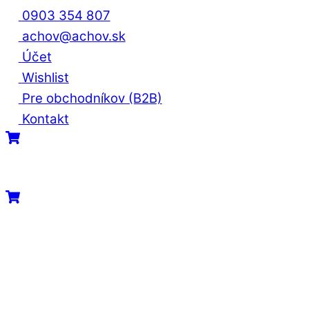
Skip
0903 354 807
to
achov@achov.sk
content
Účet
Wishlist
Pre obchodníkov (B2B)
Kontakt
Menu
Cart
Cart