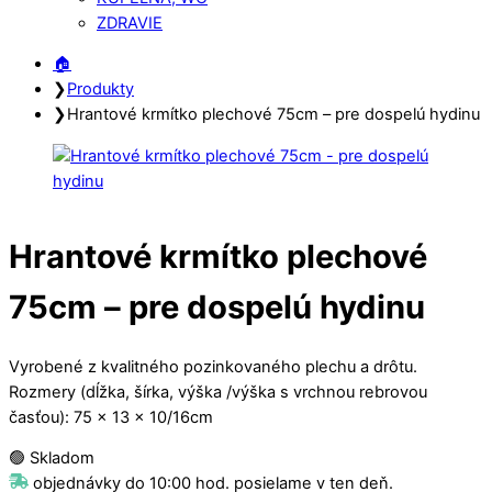
ZDRAVIE
Close
Close
🏠︎
Menu
Cart
❯
Produkty
❯
Hrantové krmítko plechové 75cm – pre dospelú hydinu
Hrantové krmítko plechové
75cm – pre dospelú hydinu
Vyrobené z kvalitného pozinkovaného plechu a drôtu.
Rozmery (dĺžka, šírka, výška /výška s vrchnou rebrovou
časťou): 75 x 13 x 10/16cm
🟢 Skladom
objednávky do 10:00 hod. posielame v ten deň.