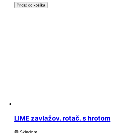
Pridať do košíka
LIME zavlažov. rotač. s hrotom
🟢 Skladom