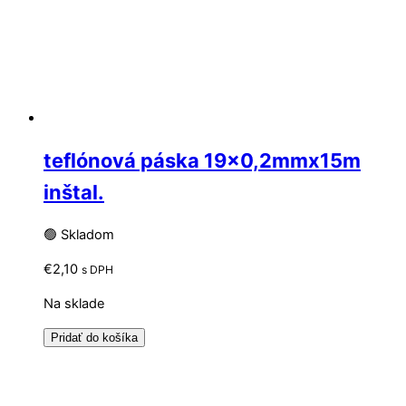
teflónová páska 19×0,2mmx15m
inštal.
🟢 Skladom
€
2,10
s DPH
Na sklade
Pridať do košíka