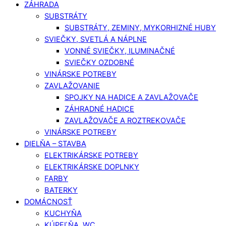
ZÁHRADA
SUBSTRÁTY
SUBSTRÁTY, ZEMINY, MYKORHIZNÉ HUBY
SVIEČKY, SVETLÁ A NÁPLNE
VONNÉ SVIEČKY, ILUMINAČNÉ
SVIEČKY OZDOBNÉ
VINÁRSKE POTREBY
ZAVLAŽOVANIE
SPOJKY NA HADICE A ZAVLAŽOVAČE
ZÁHRADNÉ HADICE
ZAVLAŽOVAČE A ROZTREKOVAČE
VINÁRSKE POTREBY
DIELŇA – STAVBA
ELEKTRIKÁRSKE POTREBY
ELEKTRIKÁRSKE DOPLNKY
FARBY
BATERKY
DOMÁCNOSŤ
KUCHYŇA
KÚPEĽŇA, WC