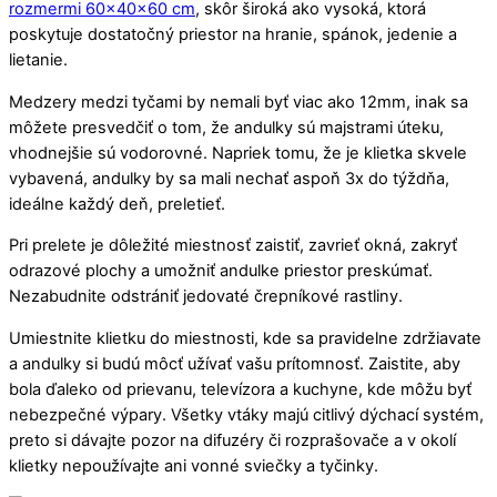
rozmermi 60x40x60 cm
, skôr široká ako vysoká, ktorá
poskytuje dostatočný priestor na hranie, spánok, jedenie a
lietanie.
Medzery medzi tyčami by nemali byť viac ako 12mm, inak sa
môžete presvedčiť o tom, že andulky sú majstrami úteku,
vhodnejšie sú vodorovné. Napriek tomu, že je klietka skvele
vybavená, andulky by sa mali nechať aspoň 3x do týždňa,
ideálne každý deň, preletieť.
Pri prelete je dôležité miestnosť zaistiť, zavrieť okná, zakryť
odrazové plochy a umožniť andulke priestor preskúmať.
Nezabudnite odstrániť jedovaté črepníkové rastliny.
Umiestnite klietku do miestnosti, kde sa pravidelne zdržiavate
a andulky si budú môcť užívať vašu prítomnosť. Zaistite, aby
bola ďaleko od prievanu, televízora a kuchyne, kde môžu byť
nebezpečné výpary. Všetky vtáky majú citlivý dýchací systém,
preto si dávajte pozor na difuzéry či rozprašovače a v okolí
klietky nepoužívajte ani vonné sviečky a tyčinky.