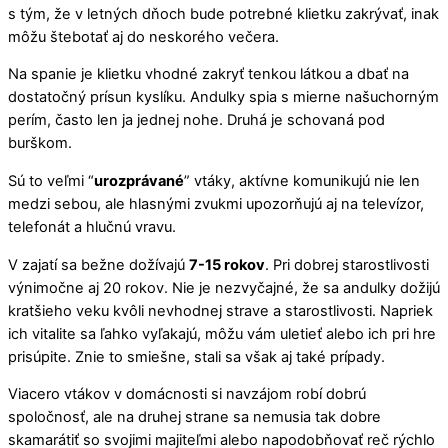
s tým, že v letných dňoch bude potrebné klietku zakrývať, inak
môžu štebotať aj do neskorého večera.
Na spanie je klietku vhodné zakryť tenkou látkou a dbať na
dostatočný prísun kyslíku. Andulky spia s mierne našuchorným
perím, často len ja jednej nohe. Druhá je schovaná pod
burškom.
Sú to veľmi “
urozprávané
” vtáky, aktívne komunikujú nie len
medzi sebou, ale hlasnými zvukmi upozorňujú aj na televízor,
telefonát a hlučnú vravu.
V zajatí sa bežne dožívajú
7-15 rokov
. Pri dobrej starostlivosti
výnimočne aj 20 rokov. Nie je nezvyčajné, že sa andulky dožijú
kratšieho veku kvôli nevhodnej strave a starostlivosti. Napriek
ich vitalite sa ľahko vyľakajú, môžu vám uletieť alebo ich pri hre
prisúpite. Znie to smiešne, stali sa však aj také prípady.
Viacero vtákov v domácnosti si navzájom robí dobrú
spoločnosť, ale na druhej strane sa nemusia tak dobre
skamarátiť so svojimi majiteľmi alebo napodobňovať reč rýchlo