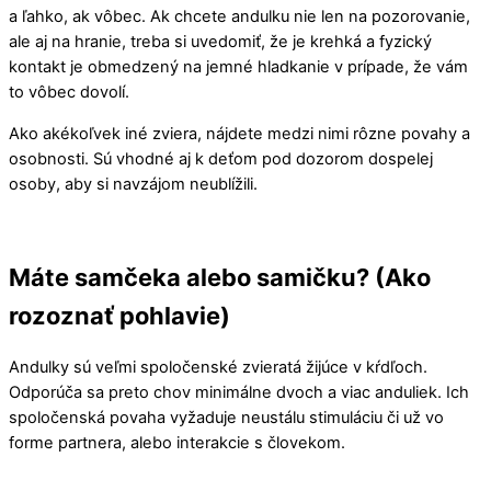
a ľahko, ak vôbec. Ak chcete andulku nie len na pozorovanie,
ale aj na hranie, treba si uvedomiť, že je krehká a fyzický
kontakt je obmedzený na jemné hladkanie v prípade, že vám
to vôbec dovolí.
Ako akékoľvek iné zviera, nájdete medzi nimi rôzne povahy a
osobnosti. Sú vhodné aj k deťom pod dozorom dospelej
osoby, aby si navzájom neublížili.
Máte samčeka alebo samičku? (Ako
rozoznať pohlavie)
Andulky sú veľmi spoločenské zvieratá žijúce v kŕdľoch.
Odporúča sa preto chov minimálne dvoch a viac anduliek. Ich
spoločenská povaha vyžaduje neustálu stimuláciu či už vo
forme partnera, alebo interakcie s človekom.