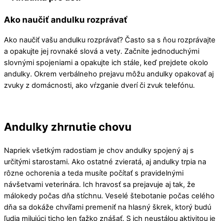
Ako naučiť andulku rozprávať
Ako naučiť vašu andulku rozprávať? Často sa s ňou rozprávajte
a opakujte jej rovnaké slová a vety. Začnite jednoduchými
slovnými spojeniami a opakujte ich stále, keď prejdete okolo
andulky. Okrem verbálneho prejavu môžu andulky opakovať aj
zvuky z domácnosti, ako vŕzganie dverí či zvuk telefónu.
Andulky zhrnutie chovu
Napriek všetkým radostiam je chov andulky spojený aj s
určitými starostami. Ako ostatné zvieratá, aj andulky trpia na
rôzne ochorenia a teda musíte počítať s pravidelnými
návšetvami veterinára. Ich hravosť sa prejavuje aj tak, že
málokedy počas dňa stíchnu. Veselé štebotanie počas celého
dňa sa dokáže chvíľami premeniť na hlasný škrek, ktorý budú
ľudia milujúci ticho len ťažko znášať. S ich neustálou aktivitou je