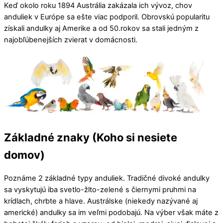
Keď okolo roku 1894 Austrália zakázala ich vývoz, chov
anduliek v Európe sa ešte viac podporil. Obrovskú popularitu
získali andulky aj Amerike a od 50.rokov sa stali jedným z
najobľúbenejších zvierat v domácnosti.
Základné znaky (Koho si nesiete
domov)
Poznáme 2 základné typy anduliek. Tradičné divoké andulky
sa vyskytujú iba svetlo-žlto-zelené s čiernymi pruhmi na
krídlach, chrbte a hlave. Austrálske (niekedy nazývané aj
americké) andulky sa im veľmi podobajú. Na výber však máte z