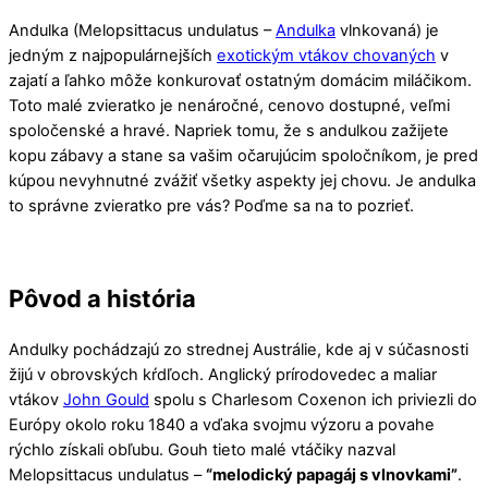
Andulka
(Melopsittacus undulatus –
Andulka
vlnkovaná)
je
jedným z najpopulárnejších
exotickým
vtákov chovaných
v
zajatí a ľahko môže konkurovať ostatným domácim miláčikom.
Toto malé zvieratko je nenáročné, cenovo dostupné, veľmi
spoločenské a hravé. Napriek tomu, že s andulkou zažijete
kopu zábavy a stane sa vašim očarujúcim spoločníkom, je pred
kúpou nevyhnutné zvážiť všetky aspekty jej chovu. Je andulka
to správne zvieratko pre vás? Poďme sa na to pozrieť.
Pôvod a história
Andulky pochádzajú zo strednej Austrálie, kde aj v súčasnosti
žijú v obrovských kŕdľoch. Anglický prírodovedec a maliar
vtákov
John Gould
spolu s Charlesom Coxenon ich priviezli do
Európy okolo roku 1840 a vďaka svojmu výzoru a povahe
rýchlo získali obľubu. Gouh tieto malé vtáčiky nazval
Melopsittacus undulatus –
“melodický papagáj s vlnovkami”
.