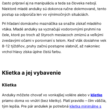
často pripraví aj na manipuláciu a teda sa človeka nebojí.
Niektoré mladé andulky sú dokonca ručne dokrmované, tento
postup sa odporúča len vo výnimočných situáciách.
Pri hľadaní domáceho maznáčika sa snažte získať mladého
vtáka. Mladé andulky sa vyznačujú vodorovnými pruhmi na
čele, ktoré po troch až štyroch mesiacoch zmiznú a veľkými
zvedavými očami v porovnaní s telom. Keď vták dosiahne vek
8-12 týždňov, pruhy začnú postupne slabnúť, až nakoniec
vrchol hlavy získa úplne čistú farbu.
Klietka a jej vybavenie
Klietka
Andulky môžete chovať vo vonkajšej voliére alebo v
klietke
priamo doma vo vnútri (bez klietky). Platí pravidlo – čím väščia,
tým lepšia. Pre pár anduliek je potrebná
klietka minimálne s