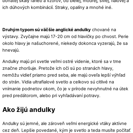
bohatej škály farieb a vzorov, od bielej, modrej, sivej, fialovej a
ich dúhových kombinácií. Straky, opalíny a mnohé iné.
Druhým typom sú väčšie anglické andulky
chované na
výstavy. Zvyčajne majú 17-20 cm od hlavičky po chvost. Perie
okolo hlavy je našuchorené, niekedy dokonca vyzerajú, že sa
hnevajú.
Andulky majú pri svetle veľmi ostré videnie, ktoré sa v tme
značne zhoršuje. Pretože ich oči sú po stranách hlavy,
nemôžu vidieť priamo pred seba, ale majú oveľa lepší výhľad
do strán. Vidia ultrafialové svetlo a celkovo sú citlivé na
vnímanie podnetov okom, čo je v prírode nevyhnutné na útek
pred predátorom, alebo pri vyhľadávaní potravy.
Ako žijú andulky
Andulky sú jemné, ale zároveň veľmi energické vtáky aktívne
cez deň. Lepšie povedané, kým je svetlo a teda musíte počítať