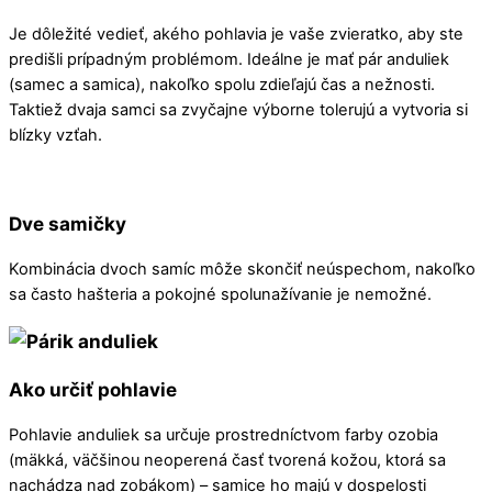
Je dôležité vedieť, akého pohlavia je vaše zvieratko, aby ste
predišli prípadným problémom. Ideálne je mať pár anduliek
(samec a samica), nakoľko spolu zdieľajú čas a nežnosti.
Taktiež dvaja samci sa zvyčajne výborne tolerujú a vytvoria si
blízky vzťah.
Dve samičky
Kombinácia dvoch samíc môže skončiť neúspechom, nakoľko
sa často hašteria a pokojné spolunažívanie je nemožné.
Ako určiť pohlavie
Pohlavie anduliek sa určuje prostredníctvom farby ozobia
(mäkká, väčšinou neoperená časť tvorená kožou, ktorá sa
nachádza nad
zobáko
m) – samice ho majú v dospelosti