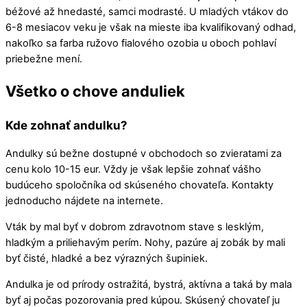
béžové až hnedasté, samci modrasté. U mladých vtákov do
6-8 mesiacov veku je však na mieste iba kvalifikovaný odhad,
nakoľko sa farba ružovo fialového ozobia u oboch pohlaví
priebežne mení.
V
šetko o chove anduliek
Kde zohnať andulku?
Andulky sú bežne dostupné v obchodoch so zvieratami za
cenu kolo 10-15 eur. Vždy je však lepšie zohnať vášho
budúceho spoločníka od skúseného chovateľa. Kontakty
jednoducho nájdete na internete.
Vták by mal byť v dobrom zdravotnom stave s lesklým,
hladkým a priliehavým perím. Nohy, pazúre aj zobák by mali
byť čisté, hladké a bez výrazných šupiniek.
Andulka je od prírody ostražitá, bystrá, aktívna a taká by mala
byť aj počas pozorovania pred kúpou. Skúsený chovateľ ju