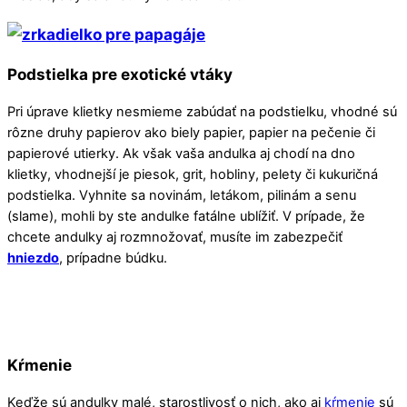
Podstielka pre exotické vtáky
Pri úprave klietky nesmieme zabúdať na podstielku, vhodné sú
rôzne druhy papierov ako biely papier, papier na pečenie či
papierové utierky. Ak však vaša andulka aj chodí na dno
klietky, vhodnejší je piesok, grit, hobliny, pelety či kukuričná
podstielka. Vyhnite sa novinám, letákom, pilinám a senu
(slame), mohli by ste andulke fatálne ublížiť. V prípade, že
chcete andulky aj rozmnožovať, musíte im zabezpečiť
hniezdo
, prípadne búdku.
Kŕmenie
Keďže sú andulky malé, starostlivosť o nich, ako aj
kŕmenie
sú