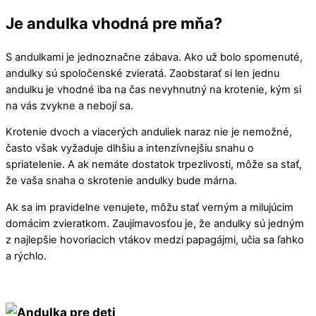
Je andulka vhodná pre mňa?
S andulkami je jednoznačne zábava. Ako už bolo spomenuté,
andulky sú spoločenské zvieratá. Zaobstarať si len jednu
andulku je vhodné iba na čas nevyhnutný na krotenie, kým si
na vás zvykne a nebojí sa.
Krotenie dvoch a viacerých anduliek naraz nie je nemožné,
často však vyžaduje dlhšiu a intenzívnejšiu snahu o
spriatelenie. A ak nemáte dostatok trpezlivosti, môže sa stať,
že vaša snaha o skrotenie andulky bude márna.
Ak sa im pravidelne venujete, môžu stať verným a milujúcim
domácim zvieratkom. Zaujímavosťou je, že andulky sú jedným
z najlepšie hovoriacich vtákov medzi papagájmi, učia sa ľahko
a rýchlo.