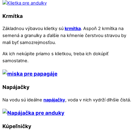
Krmítka
Základnou výbavou klietky sú
krmítka
. Aspoň 2 krmítka na
semená a granulky a ďalšie na kŕmenie čerstvou stravou by
mali byť samozrejmosťou.
Ak ich nekúpite priamo s klietkou, treba ich dokúpiť
samostatne.
Napájačky
Na vodu sú ideálne
napájačky
, voda v nich vydrží dlhšie čistá.
Kúpeľničky