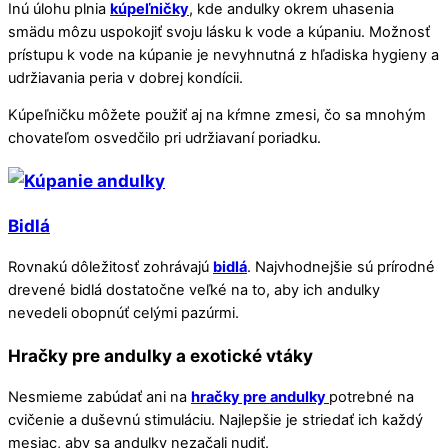
Inú úlohu plnia
kúpeľničky
, kde andulky okrem uhasenia
smädu môzu uspokojiť svoju lásku k vode a kúpaniu. Možnosť
prístupu k vode na kúpanie je nevyhnutná z hľadiska hygieny a
udržiavania peria v dobrej kondícii.
Kúpeľničku môžete použiť aj na kŕmne zmesi, čo sa mnohým
chovateľom osvedčilo pri udržiavaní poriadku.
Bidlá
Rovnakú dôležitosť zohrávajú
bidlá
. Najvhodnejšie sú prírodné
drevené bidlá dostatočne veľké na to, aby ich andulky
nevedeli obopnúť celými pazúrmi.
Hračky pre andulky a exotické vtáky
Nesmieme zabúdať ani na
hračky pre andulky
potrebné na
cvičenie a duševnú stimuláciu. Najlepšie je striedať ich každý
mesiac, aby sa andulky nezačali nudiť.