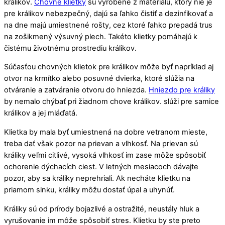
králikov.
Chovné klietky
sú vyrobené z materiálu, ktorý nie je
pre králikov nebezpečný, dajú sa ľahko čistiť a dezinfikovať a
na dne majú umiestnené rošty, cez ktoré ľahko prepadá trus
na zošikmený výsuvný plech. Takéto klietky pomáhajú k
čistému životnému prostrediu králikov.
Súčasťou chovných klietok pre králikov môže byť napríklad aj
otvor na krmítko alebo posuvné dvierka, ktoré slúžia na
otváranie a zatváranie otvoru do hniezda.
Hniezdo pre králiky
by nemalo chýbať pri žiadnom chove králikov. slúži pre samice
králikov a jej mláďatá.
Klietka by mala byť umiestnená na dobre vetranom mieste,
treba dať však pozor na prievan a vlhkosť. Na prievan sú
králiky veľmi citlivé, vysoká vlhkosť im zase môže spôsobiť
ochorenie dýchacích ciest. V letných mesiacoch dávajte
pozor, aby sa králiky neprehriali. Ak necháte klietku na
priamom slnku, králiky môžu dostať úpal a uhynúť.
Králiky sú od prírody bojazlivé a ostražité, neustály hluk a
vyrušovanie im môže spôsobiť stres. Klietku by ste preto