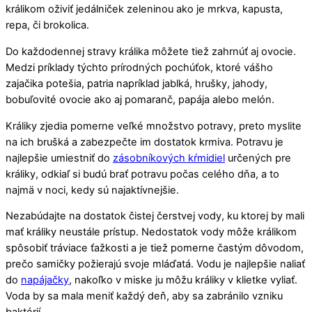
králikom oživiť jedálniček zeleninou ako je mrkva, kapusta,
repa, či brokolica.
Do každodennej stravy králika môžete tiež zahrnúť aj ovocie.
Medzi príklady týchto prírodných pochúťok, ktoré vášho
zajačika potešia, patria napríklad jablká, hrušky, jahody,
bobuľovité ovocie ako aj pomaranč, papája alebo melón.
Králiky zjedia pomerne veľké množstvo potravy, preto myslite
na ich brušká a zabezpečte im dostatok krmiva. Potravu je
najlepšie umiestniť do
zásobníkových kŕmidiel
určených pre
králiky, odkiaľ si budú brať potravu počas celého dňa, a to
najmä v noci, kedy sú najaktívnejšie.
Nezabúdajte na dostatok čistej čerstvej vody, ku ktorej by mali
mať králiky neustále prístup. Nedostatok vody môže králikom
spôsobiť tráviace ťažkosti a je tiež pomerne častým dôvodom,
prečo samičky požierajú svoje mláďatá. Vodu je najlepšie naliať
do
napájačky
, nakoľko v miske ju môžu králiky v klietke vyliať.
Voda by sa mala meniť každý deň, aby sa zabránilo vzniku