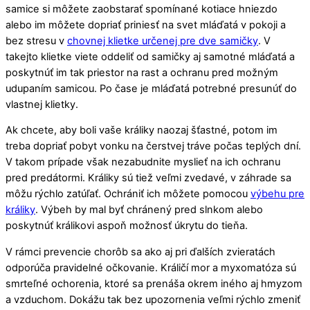
samice si môžete zaobstarať spomínané kotiace hniezdo
alebo im môžete dopriať priniesť na svet mláďatá v pokoji a
bez stresu v
chovnej klietke určenej pre dve samičky
. V
takejto klietke viete oddeliť od samičky aj samotné mláďatá a
poskytnúť im tak priestor na rast a ochranu pred možným
udupaním samicou. Po čase je mláďatá potrebné presunúť do
vlastnej klietky.
Ak chcete, aby boli vaše králiky naozaj šťastné, potom im
treba dopriať pobyt vonku na čerstvej tráve počas teplých dní.
V takom prípade však nezabudnite myslieť na ich ochranu
pred predátormi. Králiky sú tiež veľmi zvedavé, v záhrade sa
môžu rýchlo zatúľať. Ochrániť ich môžete pomocou
výbehu pre
králiky
. Výbeh by mal byť chránený pred slnkom alebo
poskytnúť králikovi aspoň možnosť úkrytu do tieňa.
V rámci prevencie chorôb sa ako aj pri ďalších zvieratách
odporúča pravidelné očkovanie. Králičí mor a myxomatóza sú
smrteľné ochorenia, ktoré sa prenáša okrem iného aj hmyzom
a vzduchom. Dokážu tak bez upozornenia veľmi rýchlo zmeniť