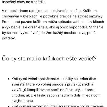
úspešný chov na tragédiu.
V neposlednom rade je tu starostlivosť o pazúre. Králikom,
chovaným v klietkach, je potrebné pravidelne strihať pazúriky.
Prerastené pazúre králikom môžu spôsobovať bolesti v kĺboch
a vykĺbenie, zlé držanie tela, ako aj pocit nepohodlia. Strihanie
by sa malo vykonávať približne každý mesiac – dva, podľa
potreby.
Čo by ste mali o králikoch ešte vedieť?
Králiky sú veľmi spoločenské – králiky sú teritoriálne
zvieratá, ktoré vo voľnej prírode žijú v skupinách a
vytvárajú komplikované sociálne štruktúry. Je preto
vhodné, ak žije králik aspoň s jedným ďalším jedincom
svojho druhu.
Králiky majú nezvyčajný tráviaci systém – počas trávenia