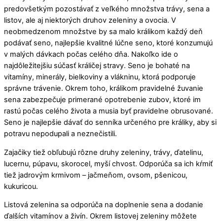
predovšetkým pozostávať z veľkého množstva trávy, sena a
listov, ale aj niektorých druhov zeleniny a ovocia. V
neobmedzenom množstve by sa malo králikom každý deň
podávať seno, najlepšie kvalitné lúčne seno, ktoré konzumujú
v malých dávkach počas celého dňa. Nakoľko ide o
najdôležitejšiu súčasť králičej stravy. Seno je bohaté na
vitamíny, minerály, bielkoviny a vlákninu, ktorá podporuje
správne trávenie. Okrem toho, králikom pravidelné žuvanie
sena zabezpečuje primerané opotrebenie zubov, ktoré im
rastú počas celého života a musia byť pravidelne obrusované.
Seno je najlepšie dávať do senníka určeného pre králiky, aby si
potravu nepodupali a neznečistili.
Zajačiky tiež obľubujú rôzne druhy zeleniny, trávy, ďatelinu,
lucernu, púpavu, skorocel, myší chvost. Odporúča sa ich kŕmiť
tiež jadrovým krmivom – jačmeňom, ovsom, pšenicou,
kukuricou.
Listová zelenina sa odporúča na doplnenie sena a dodanie
ďalších vitamínov a živín. Okrem listovej zeleniny môžete