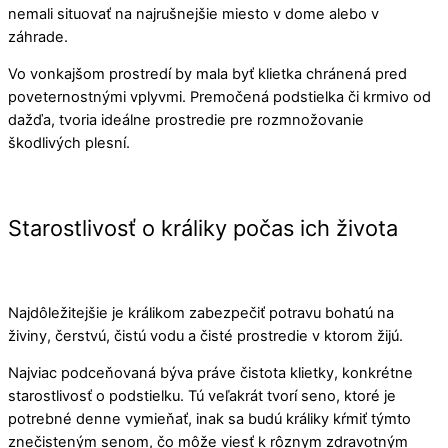
nemali situovať na najrušnejšie miesto v dome alebo v
záhrade.
Vo vonkajšom prostredí by mala byť klietka chránená pred
poveternostnými vplyvmi. Premočená podstielka či krmivo od
dažďa, tvoria ideálne prostredie pre rozmnožovanie
škodlivých plesní.
Starostlivosť o králiky počas ich života
Najdôležitejšie je králikom zabezpečiť potravu bohatú na
živiny, čerstvú, čistú vodu a čisté prostredie v ktorom žijú.
Najviac podceňovaná býva práve čistota klietky, konkrétne
starostlivosť o podstielku. Tú veľakrát tvorí seno, ktoré je
potrebné denne vymieňať, inak sa budú králiky kŕmiť týmto
znečisteným senom, čo môže viesť k rôznym zdravotným