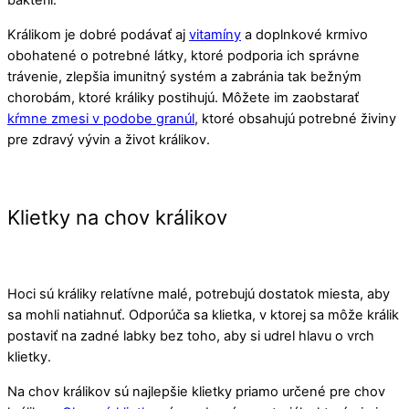
baktérií.
Králikom je dobré podávať aj
vitamíny
a doplnkové krmivo
obohatené o potrebné látky, ktoré podporia ich správne
trávenie, zlepšia imunitný systém a zabránia tak bežným
chorobám, ktoré králiky postihujú. Môžete im zaobstarať
kŕmne zmesi v podobe granúl
, ktoré obsahujú potrebné živiny
pre zdravý vývin a život králikov.
Klietky na chov králikov
Hoci sú králiky relatívne malé, potrebujú dostatok miesta, aby
sa mohli natiahnuť. Odporúča sa klietka, v ktorej sa môže králik
postaviť na zadné labky bez toho, aby si udrel hlavu o vrch
klietky.
Na chov králikov sú najlepšie klietky priamo určené pre chov