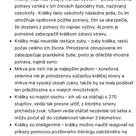
potravy vzniká v ich črevách špeciálny trus, nazývaný
cekotrofy. Králiky tieto cekotrofy následne jedia, čo im
umožňuje opätovné požitie potravy, čím sa ubezpečia,
že dostanú z potravy čo najviac výživy. Aj preto je
potrebné zabezpečiť králikom zdravú stravu.
Králiky majú neustále rastúce zuby – zuby králika, rastú
počas celého ich života. Prirodzené obrusovanie im
zabezpečuje pravidelné žutie, preto je dôležitá vhodná
potrava, najmä seno.
Mrkva pre nich nie je najlepším jedlom – koreňová
zelenina nie je prirodzenou súčasťou králičej stravy a
mrkva má vysoký obsah cukru, takže by sa mala podávať
len príležitostne a v malých množstvách.
Králiky sú majstri sluchu – ich uši sa otáčajú o 270
stupňov, vedia tak presne určiť, z ktorého smeru
prichádza zvuk. Ušami vedia otáčať nezávisle od seba a
môžu počuť až do vzdialenosti takmer 3 kilometrov.
Králiky sú inteligentné – králiky možno naučiť reagovať na
príkazy pomocou pozitívneho tréningu založeného na