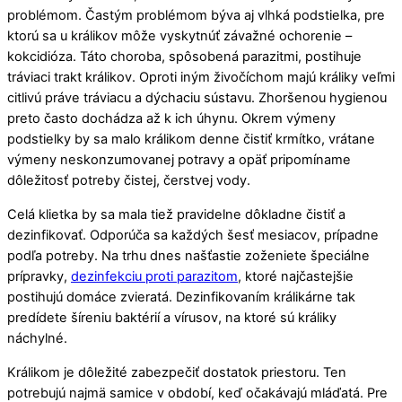
problémom. Častým problémom býva aj vlhká podstielka, pre
ktorú sa u králikov môže vyskytnúť závažné ochorenie –
kokcidióza. Táto choroba, spôsobená parazitmi, postihuje
tráviaci trakt králikov. Oproti iným živočíchom majú králiky veľmi
citlivú práve tráviacu a dýchaciu sústavu. Zhoršenou hygienou
preto často dochádza až k ich úhynu. Okrem výmeny
podstielky by sa malo králikom denne čistiť krmítko, vrátane
výmeny neskonzumovanej potravy a opäť pripomíname
dôležitosť potreby čistej, čerstvej vody.
Celá klietka by sa mala tiež pravidelne dôkladne čistiť a
dezinfikovať. Odporúča sa každých šesť mesiacov, prípadne
podľa potreby. Na trhu dnes našťastie zoženiete špeciálne
prípravky,
dezinfekciu proti parazitom
, ktoré najčastejšie
postihujú domáce zvieratá. Dezinfikovaním králikárne tak
predídete šíreniu baktérií a vírusov, na ktoré sú králiky
náchylné.
Králikom je dôležité zabezpečiť dostatok priestoru. Ten
potrebujú najmä samice v období, keď očakávajú mláďatá. Pre