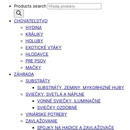
Products search
CHOVATEĽSTVO
HYDINA
KRÁLIKY
HOLUBY
EXOTICKÉ VTÁKY
HLODAVCE
PRE PSOV
MAČKY
ZÁHRADA
SUBSTRÁTY
SUBSTRÁTY, ZEMINY, MYKORHIZNÉ HUBY
SVIEČKY, SVETLÁ A NÁPLNE
VONNÉ SVIEČKY, ILUMINAČNÉ
SVIEČKY OZDOBNÉ
VINÁRSKE POTREBY
ZAVLAŽOVANIE
SPOJKY NA HADICE A ZAVLAŽOVAČE