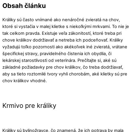
Obsah článku
Králiky sú často vnímané ako nenáročné zvieratá na chov,
ktoré si vystačia v malej klietke s niekoľkými mrkvami. To nie je
tak celkom pravda. Existuje veľa zákonitostí, ktoré treba pri
chove králikov dodržiavať a netreba ich podceňovať. Králiky
vyžadujú toľko pozornosti ako akékoľvek iné zvieratá, vrátane
špecifickej stravy, pravidelného čistenia ich obydlia, či
lekárskej starostlivosti od veterinára. Prečítajte si, aké sú
základné požiadavky pre chov králikov, čo treba dodržiavať,
aby sa tieto roztomilé tvory vyhli chorobám, aké klietky sú pre
chov králikov vhodné.
Krmivo pre králiky
Králiky sú bylinožravce, čo znamená, že ich potrava by mala