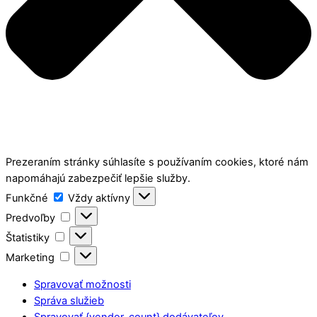
Prezeraním stránky súhlasíte s používaním cookies, ktoré nám
napomáhajú zabezpečiť lepšie služby.
Funkčné
Funkčné
Vždy aktívny
Predvoľby
Predvoľby
Štatistiky
Štatistiky
Marketing
Marketing
Spravovať možnosti
Správa služieb
Spravovať {vendor_count} dodávateľov