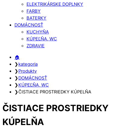
ELEKTRIKÁRSKE DOPLNKY
FARBY
BATERKY
DOMÁCNOSŤ
KUCHYŇA
KÚPEĽŇA, WC
ZDRAVIE
Close
Close
🏠︎
Menu
Cart
❯
kategoria
❯
Produkty
❯
DOMÁCNOSŤ
❯
KÚPEĽŇA, WC
❯
ČISTIACE PROSTRIEDKY KÚPELŇA
ČISTIACE PROSTRIEDKY
KÚPELŇA