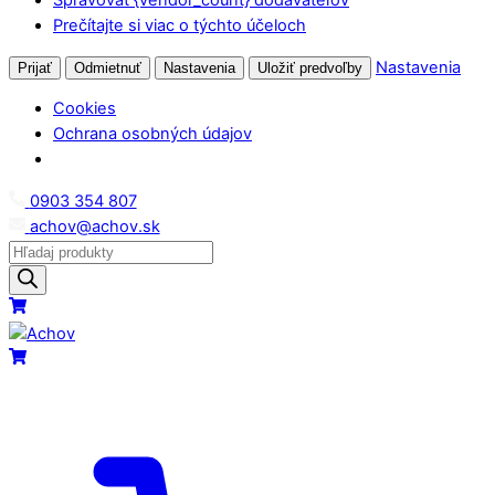
Prečítajte si viac o týchto účeloch
Nastavenia
Prijať
Odmietnuť
Nastavenia
Uložiť predvoľby
Cookies
Ochrana osobných údajov
Skip
0903 354 807
to
achov@achov.sk
content
Products
search
Menu
Cart
Cart