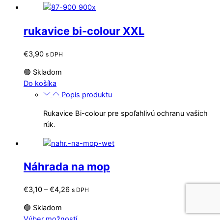
rukavice bi-colour XXL
€
3,90
s DPH
🟢 Skladom
Do košíka
Popis produktu
Rukavice Bi-colour pre spoľahlivú ochranu vašich
rúk.
Náhrada na mop
Price
€
3,10
–
€
4,26
s DPH
range:
🟢 Skladom
€3,10
Tento
Výber možností